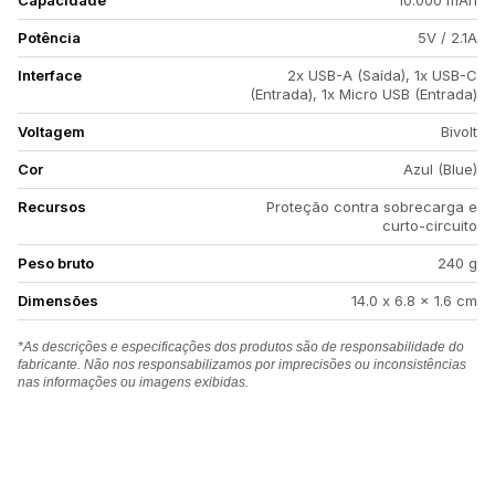
Capacidade
10.000 mAh
Potência
5V / 2.1A
Interface
2x USB-A (Saída), 1x USB-C
(Entrada), 1x Micro USB (Entrada)
Voltagem
Bivolt
Cor
Azul (Blue)
Recursos
Proteção contra sobrecarga e
curto-circuito
Peso bruto
240 g
Dimensões
14.0 x 6.8 x 1.6 cm
*As descrições e especificações dos produtos são de responsabilidade do
fabricante. Não nos responsabilizamos por imprecisões ou inconsistências
nas informações ou imagens exibidas.