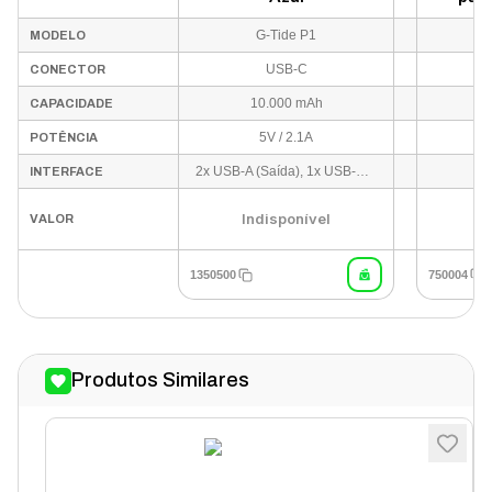
Met
G-Tide P1
MODELO
USB-C
CONECTOR
10.000 mAh
CAPACIDADE
5V / 2.1A
POTÊNCIA
2x USB-A (Saída), 1x USB-C (Entrada), 1x Micro USB (Entrada)
Li
INTERFACE
Indisponível
VALOR
1350500
750004
Produtos Similares