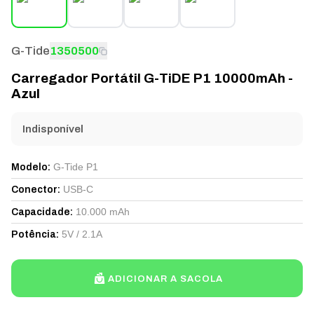
G-Tide
1350500
Carregador Portátil G-TiDE P1 10000mAh -
Azul
Indisponível
G-Tide P1
Modelo
:
USB-C
Conector
:
10.000 mAh
Capacidade
:
5V / 2.1A
Potência
:
ADICIONAR A SACOLA