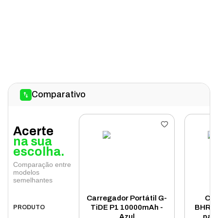
Comparativo
Acerte
na sua
escolha.
Comparação entre
modelos
semelhantes
Carregador Portátil G-
Cab
TiDE P1 10000mAh -
BHR44
PRODUTO
Azul
para