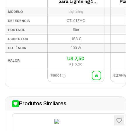
para Lightning 1
Porta
Metro - Branco
Lightning
MODELO
CTL01ZMC
REFERÊNCIA
Sim
PORTÁTIL
USB-C
CONECTOR
100 W
POTÊNCIA
U$
7,50
VALOR
R$ 0,00
750004
511704
Produtos Similares