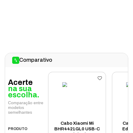
Comparativo
Acerte
na sua
escolha.
Comparação entre
modelos
semelhantes
Cabo Xiaomi Mi
Carr
BHR4421GL0 USB-C
Edit
PRODUTO