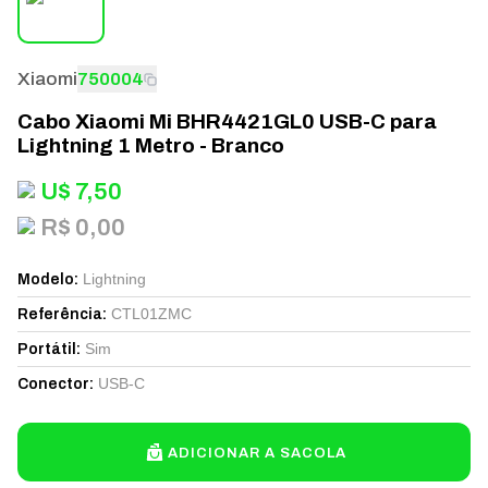
Xiaomi
750004
Cabo Xiaomi Mi BHR4421GL0 USB-C para
Lightning 1 Metro - Branco
U$
7,50
R$ 0,00
Lightning
Modelo
:
CTL01ZMC
Referência
:
Sim
Portátil
:
USB-C
Conector
:
ADICIONAR A SACOLA