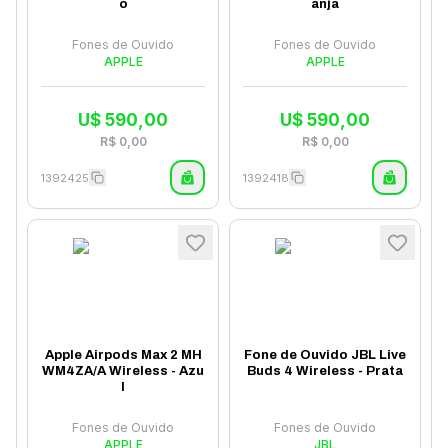
o
anja
Fones de Ouvido
Fones de Ouvido
APPLE
APPLE
U$
590,00
U$
590,00
R$
0,00
R$
0,00
1392425
1392418
Apple Airpods Max 2 MH
Fone de Ouvido JBL Live
WM4ZA/A Wireless - Azu
Buds 4 Wireless - Prata
l
Fones de Ouvido
Fones de Ouvido
APPLE
JBL