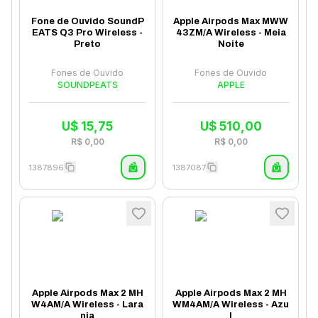
Fone de Ouvido SoundP
Apple Airpods Max MWW
EATS Q3 Pro Wireless -
43ZM/A Wireless - Meia
Preto
Noite
Fones de Ouvido
Fones de Ouvido
SOUNDPEATS
APPLE
U$
15,75
U$
510,00
R$
0,00
R$
0,00
1387896
1387087
Apple Airpods Max 2 MH
Apple Airpods Max 2 MH
W4AM/A Wireless - Lara
WM4AM/A Wireless - Azu
nja
l