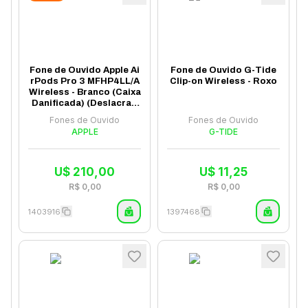
Fone de Ouvido Apple Ai
Fone de Ouvido G-Tide
rPods Pro 3 MFHP4LL/A
Clip-on Wireless - Roxo
Wireless - Branco (Caixa
Danificada) (Deslacrad
o)
Fones de Ouvido
Fones de Ouvido
APPLE
G-TIDE
U$
210,00
U$
11,25
R$
0,00
R$
0,00
1403916
1397468