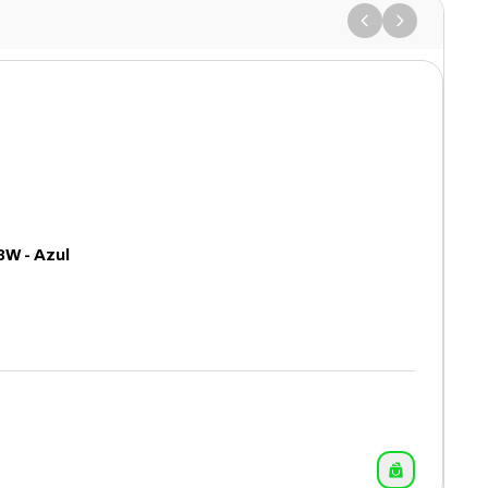
W - Azul
7