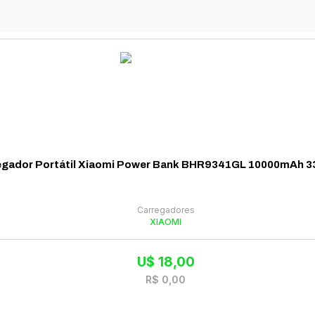
egador Portátil Xiaomi Power Bank BHR9341GL 10000mAh 33
Carregadores
XIAOMI
U$
18,00
R$
0,00