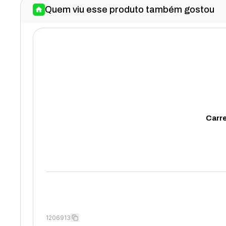
Quem viu esse produto também gostou
Carr
1206913