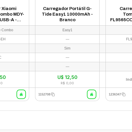
 Xiaomi
Carregador Portátil G-
Carre
Combo MDY-
Tide Easy1 10000mAh -
Tom
USB-A -
Branco
FL9565C
co
Bivo
e Combo
Easy1
-EH
—
FL
Sim
C
—
W
—
,50
U$
12,50
Ind
00
R$ 0,00
1152708
1236347