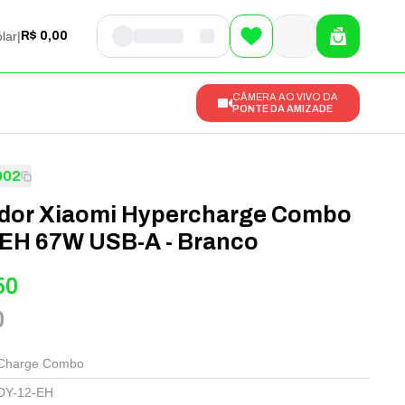
lar
|
R$ 0,00
CÂMERA AO VIVO DA
PONTE DA AMIZADE
902
dor Xiaomi Hypercharge Combo
EH 67W USB-A - Branco
50
0
Charge Combo
DY-12-EH