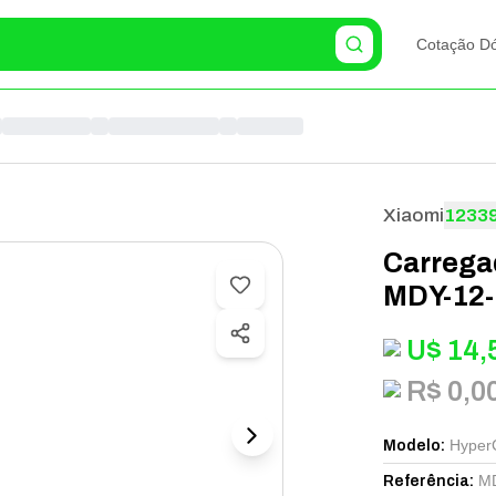
Cotação Dó
Xiaomi
1233
Carrega
MDY-12-
U$
14,
R$ 0,0
Hyper
Modelo
:
M
Referência
: