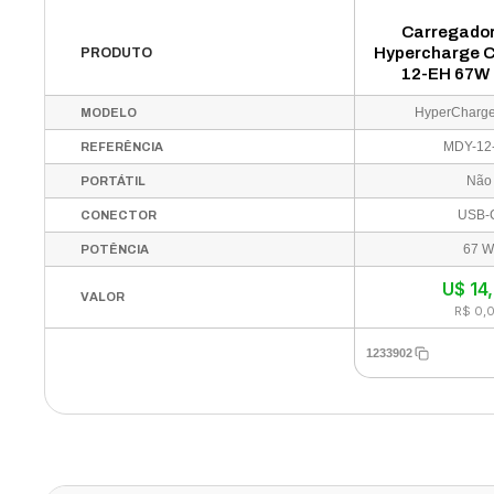
Carregador
Hypercharge 
PRODUTO
12-EH 67W 
Bran
HyperCharg
MODELO
MDY-12
REFERÊNCIA
Não
PORTÁTIL
USB-
CONECTOR
67 
POTÊNCIA
U$
14
VALOR
R$ 0,
1233902