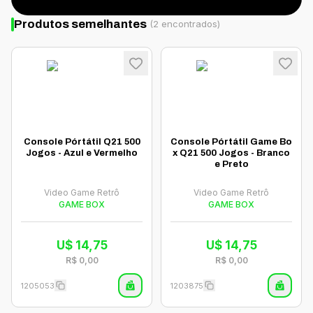
Produtos semelhantes
(
2
encontrados)
Console Pórtátil Q21 500
Console Pórtátil Game Bo
Jogos - Azul e Vermelho
x Q21 500 Jogos - Branco
e Preto
Video Game Retrô
Video Game Retrô
GAME BOX
GAME BOX
U$
14,75
U$
14,75
R$
0,00
R$
0,00
1205053
1203875