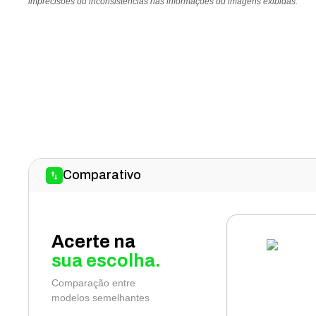
imprecisões ou inconsistências nas informações ou imagens exibidas.
Comparativo
Acerte na
sua escolha.
Comparação entre
modelos semelhantes