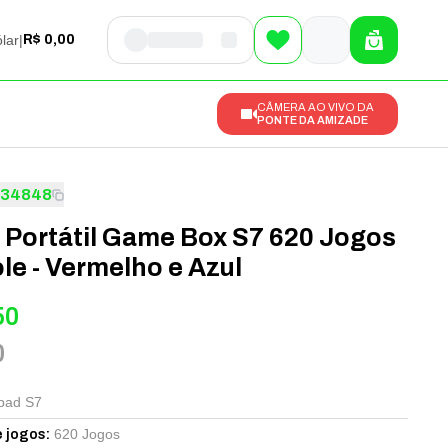
lar
|
R$ 0,00
CÂMERA AO VIVO DA
PONTE DA AMIZADE
234848
 Portátil Game Box S7 620 Jogos
le - Vermelho e Azul
50
0
ad S7
620 Jogos
 jogos
: