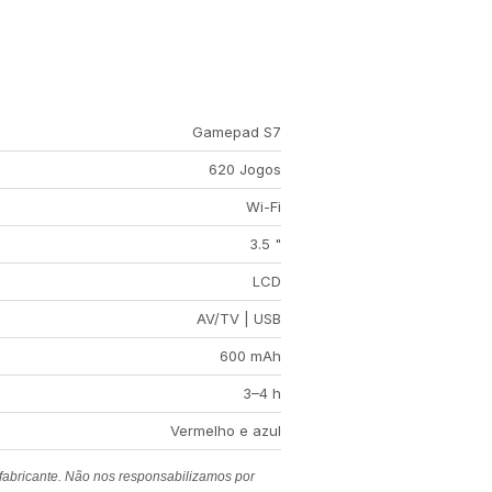
Gamepad S7
620 Jogos
Wi-Fi
3.5 "
LCD
AV/TV | USB
600 mAh
3–4 h
Vermelho e azul
 fabricante. Não nos responsabilizamos por