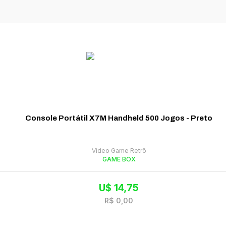
Console Portátil X7M Handheld 500 Jogos - Preto
Video Game Retrô
GAME BOX
U$
14,75
R$
0,00