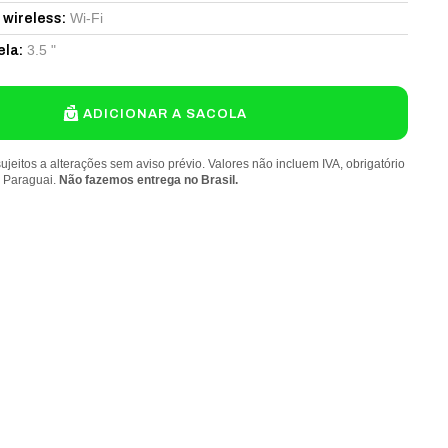
Wi-Fi
 wireless
:
3.5 "
ela
:
ADICIONAR A SACOLA
ujeitos a alterações sem aviso prévio. Valores não incluem IVA, obrigatório
o Paraguai.
Não fazemos entrega no Brasil.