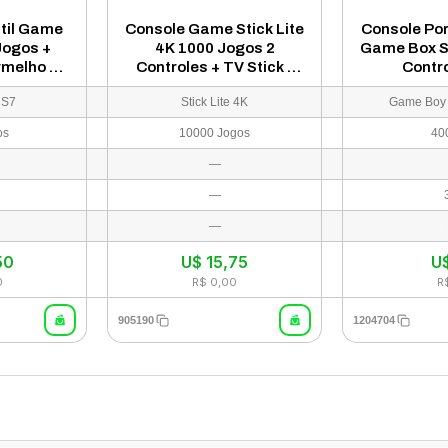
átil Game
Console Game Stick Lite
Console Por
Jogos +
4K 1000 Jogos 2
Game Box S
rmelho e
Controles + TV Stick -
Contro
Preto (Sem Garantia)
 S7
Stick Lite 4K
Game Boy
os
10000 Jogos
40
—
—
—
50
U$
15,75
U
0
R$ 0,00
R
905190
1204704