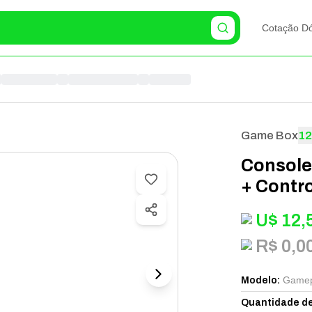
Cotação Dó
Game Box
1
Console
+ Contro
U$
12,
R$ 0,0
Gamep
Modelo
:
Quantidade de