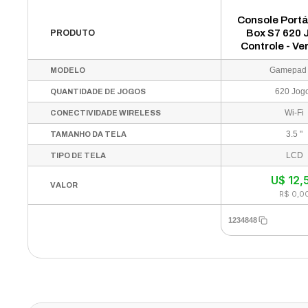
Console Port
Box S7 620 
PRODUTO
Controle - Ve
Azul
Gamepad
MODELO
620 Jog
QUANTIDADE DE JOGOS
Wi-Fi
CONECTIVIDADE WIRELESS
3.5 "
TAMANHO DA TELA
LCD
TIPO DE TELA
U$
12,
VALOR
R$ 0,0
1234848