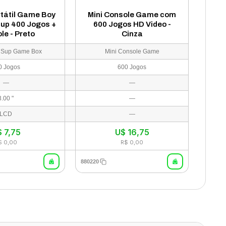
tátil Game Boy
Mini Console Game com
up 400 Jogos +
600 Jogos HD Video -
le - Preto
Cinza
 Sup Game Box
Mini Console Game
0 Jogos
600 Jogos
—
—
3.00 "
—
LCD
—
$
7,75
U$
16,75
$ 0,00
R$ 0,00
880220