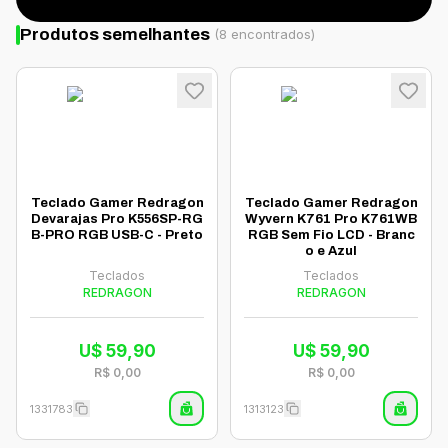
Produtos semelhantes
(
8
encontrados)
Teclado Gamer Redragon
Teclado Gamer Redragon
Devarajas Pro K556SP-RG
Wyvern K761 Pro K761WB
B-PRO RGB USB-C - Preto
RGB Sem Fio LCD - Branc
o e Azul
Teclados
Teclados
REDRAGON
REDRAGON
U$
59,90
U$
59,90
R$
0,00
R$
0,00
1331783
1313123