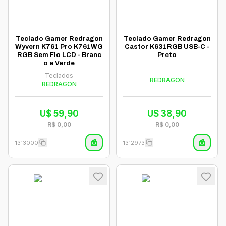
Teclado Gamer Redragon
Teclado Gamer Redragon
Wyvern K761 Pro K761WG
Castor K631RGB USB-C -
RGB Sem Fio LCD - Branc
Preto
o e Verde
Teclados
REDRAGON
REDRAGON
U$
59,90
U$
38,90
R$
0,00
R$
0,00
1313000
1312973