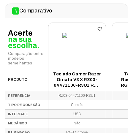
Comparativo
Acerte
na sua
escolha.
Comparação entre
modelos
semelhantes
Teclado Gamer Razer
Tec
Ornata V3 X RZ03-
Redr
PRODUTO
04471100-R3U1 RGB
RGB 
- Preto (SP)
Sem 
RZ03-04471100-R3U1
REFERÊNCIA
Com fio
TIPO DE CONEXÃO
USB
INTERFACE
Não
MECÂNICO
RGB Chroma
ILUMINAÇÃO