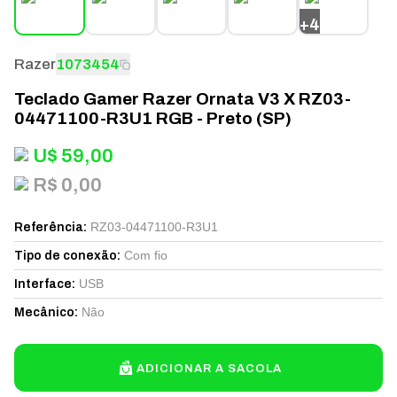
+
4
Razer
1073454
Teclado Gamer Razer Ornata V3 X RZ03-
04471100-R3U1 RGB - Preto (SP)
U$
59,00
R$ 0,00
RZ03-04471100-R3U1
Referência
:
Com fio
Tipo de conexão
:
USB
Interface
:
Não
Mecânico
:
ADICIONAR A SACOLA