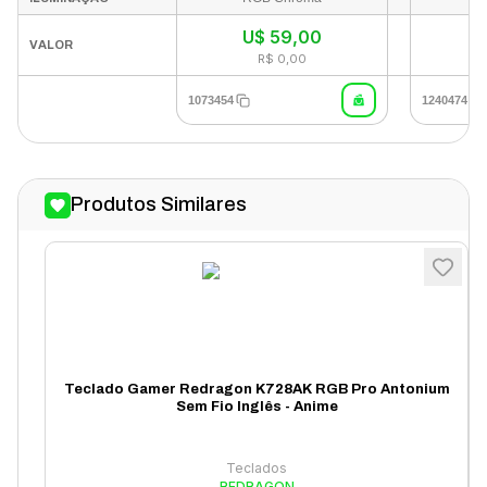
U$
59,00
In
VALOR
R$ 0,00
1073454
1240474
Produtos Similares
Teclado Gamer Redragon K728AK RGB Pro Antonium
Sem Fio Inglês - Anime
Teclados
REDRAGON