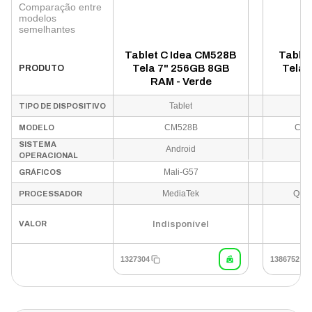
Comparação entre
modelos
semelhantes
Tablet C Idea CM528B
Tablet
Tela 7" 256GB 8GB
Tela 
PRODUTO
RAM - Verde
R
Tablet
TIPO DE DISPOSITIVO
CM528B
C I
MODELO
SISTEMA
Android
OPERACIONAL
Mali-G57
GRÁFICOS
MediaTek
Quad
PROCESSADOR
Indisponível
In
VALOR
1327304
1386752