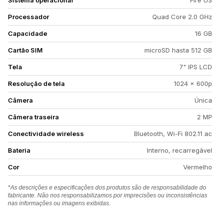
Sistema operacional
Fire OS
Processador
Quad Core 2.0 GHz
Capacidade
16 GB
Cartão SIM
microSD hasta 512 GB
Tela
7" IPS LCD
Resolução de tela
1024 x 600p
Câmera
Única
Câmera traseira
2 MP
Conectividade wireless
Bluetooth, Wi-Fi 802.11 ac
Bateria
Interno, recarregável
Cor
Vermelho
*As descrições e especificações dos produtos são de responsabilidade do
fabricante. Não nos responsabilizamos por imprecisões ou inconsistências
nas informações ou imagens exibidas.