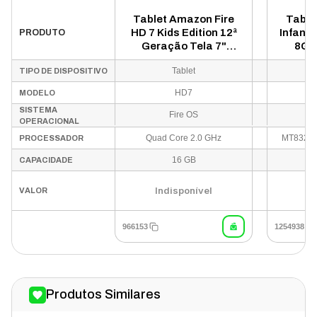
Tablet Amazon Fire
Table
HD 7 Kids Edition 12ª
Infanti
PRODUTO
Geração Tela 7"
8GB
16GB - Vermelho
Tablet
TIPO DE DISPOSITIVO
HD7
C
MODELO
SISTEMA
Fire OS
OPERACIONAL
Quad Core 2.0 GHz
MT8321 
PROCESSADOR
16 GB
CAPACIDADE
Indisponível
In
VALOR
966153
1254938
Produtos Similares