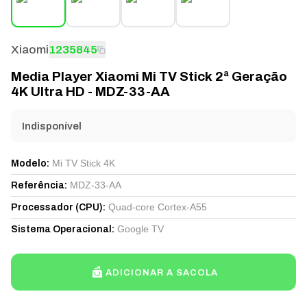
Xiaomi
1235845
Media Player Xiaomi Mi TV Stick 2ª Geração
4K Ultra HD - MDZ-33-AA
Indisponível
Mi TV Stick 4K
Modelo
:
MDZ-33-AA
Referência
:
Quad-core Cortex-A55
Processador (CPU)
:
Google TV
Sistema Operacional
:
ADICIONAR A SACOLA