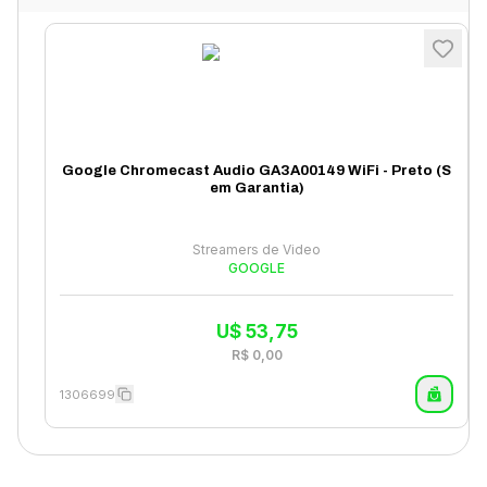
Google Chromecast Audio GA3A00149 WiFi - Preto (S
em Garantia)
Streamers de Video
GOOGLE
U$
53,75
R$
0,00
1306699