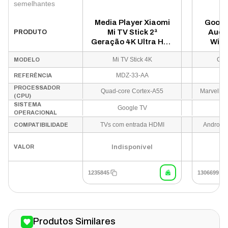
semelhantes
Media Player Xiaomi
Googl
Mi TV Stick 2ª
Audi
PRODUTO
Geração 4K Ultra HD -
WiFi
MDZ-33-AA
G
Mi TV Stick 4K
Chr
MODELO
MDZ-33-AA
REFERÊNCIA
PROCESSADOR
Quad-core Cortex-A55
(CPU)
SISTEMA
Google TV
OPERACIONAL
TVs com entrada HDMI
Android,
COMPATIBILIDADE
Indisponível
VALOR
1235845
1306699
Produtos Similares