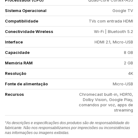
Processador (CPU)
Quad-core Cortex-A55
Sistema Operacional
Google TV
Compatibilidade
TVs com entrada HDMI
Conectividade Wireless
Wi-Fi | Bluetooth 5.2
Interface
HDMI 2.1, Micro-USB
Capacidade
8 GB
Memória RAM
2 GB
Resolução
4K
Fonte de alimentação
Micro-USB
Recursos
Chromecast built-in, HDR10,
Dolby Vision, Google Play,
comandos por voz, apps de
streaming
*As descrições e especificações dos produtos são de responsabilidade do
fabricante. Não nos responsabilizamos por imprecisões ou inconsistências
nas informações ou imagens exibidas.