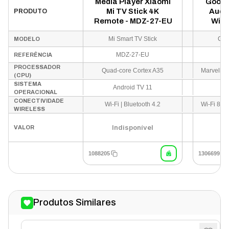
Media Player Xiaomi
Googl
Mi TV Stick 4K
Audi
PRODUTO
Remote - MDZ-27-EU
WiFi
G
Mi Smart TV Stick
Chr
MODELO
MDZ-27-EU
REFERÊNCIA
PROCESSADOR
Quad-core Cortex A35
(CPU)
SISTEMA
Android TV 11
OPERACIONAL
CONECTIVIDADE
Wi-Fi | Bluetooth 4.2
WIRELESS
Indisponível
VALOR
1088205
1306699
Produtos Similares