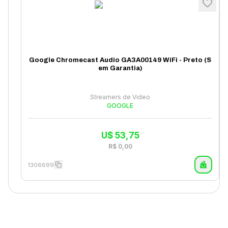
Google Chromecast Audio GA3A00149 WiFi - Preto (S
em Garantia)
Streamers de Video
GOOGLE
U$
53,75
R$
0,00
1306699