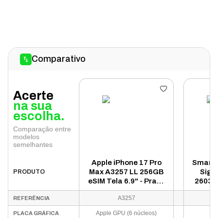
Comparativo
Acerte
na sua
escolha.
Comparação entre
modelos
semelhantes
Apple iPhone 17 Pro
Smartp
Max A3257 LL 256GB
Sign
PRODUTO
eSIM Tela 6.9" - Prata
2603-
(Caixa Danificada)
RAM D
A3257
REFERÊNCIA
6.
Apple GPU (6 núcleos)
PLACA GRÁFICA