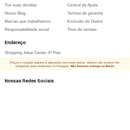
Tire suas dúvidas
Central de Ajuda
Nosso Blog
Termos de garantia
Marcas que trabalhamos
Exclusão de Dados
Responsabilidade social
Time de vendas
Endereço
Shopping Jebai Center 3º Piso
Preços e cotação sujeitos a alterações sem aviso prévio. Valores não incluem IVA,
obrigatório para residentes no Paraguai.
Não fazemos entrega no Brasil.
Nossas Redes Sociais
Acompanhe todas as novidades
Atacado Connect ® Todos os direitos reservados 2026