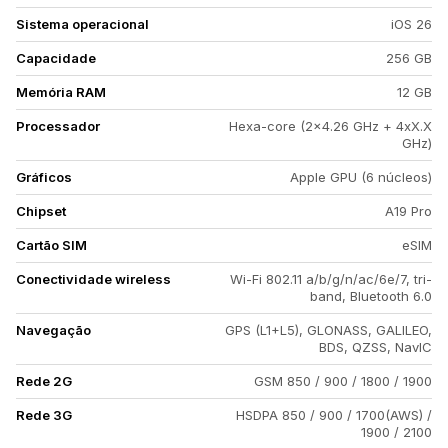
Sistema operacional
iOS 26
Capacidade
256 GB
Memória RAM
12 GB
Processador
Hexa-core (2x4.26 GHz + 4xX.X
GHz)
Gráficos
Apple GPU (6 núcleos)
Chipset
A19 Pro
Cartão SIM
eSIM
Conectividade wireless
Wi-Fi 802.11 a/b/g/n/ac/6e/7, tri-
band, Bluetooth 6.0
Navegação
GPS (L1+L5), GLONASS, GALILEO,
BDS, QZSS, NavIC
Rede 2G
GSM 850 / 900 / 1800 / 1900
Rede 3G
HSDPA 850 / 900 / 1700(AWS) /
1900 / 2100