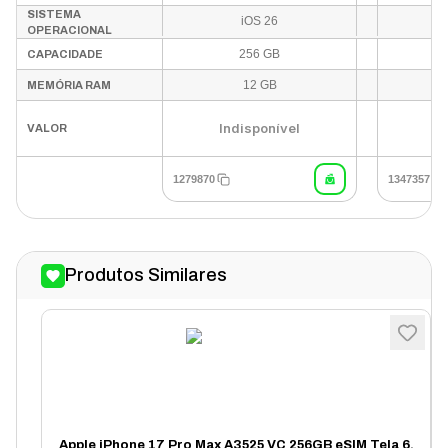
SISTEMA
iOS 26
OPERACIONAL
256 GB
CAPACIDADE
12 GB
MEMÓRIA RAM
Indisponível
In
VALOR
1279870
1347357
Produtos Similares
Apple iPhone 17 Pro Max A3525 VC 256GB eSIM Tela 6.