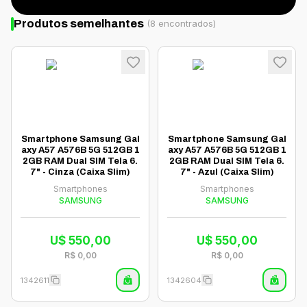
Produtos semelhantes
(
8
encontrados)
Smartphone Samsung Gal
Smartphone Samsung Gal
axy A57 A576B 5G 512GB 1
axy A57 A576B 5G 512GB 1
2GB RAM Dual SIM Tela 6.
2GB RAM Dual SIM Tela 6.
7" - Cinza (Caixa Slim)
7" - Azul (Caixa Slim)
Smartphones
Smartphones
SAMSUNG
SAMSUNG
U$
550,00
U$
550,00
R$
0,00
R$
0,00
1342611
1342604