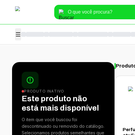
Produt
PRODUTO INATIVO
Este produto não
está mais disponível
O item que você buscou foi
descontinuado ou removido do catálogo.
Perf
Selecionamos produtos semelhantes que