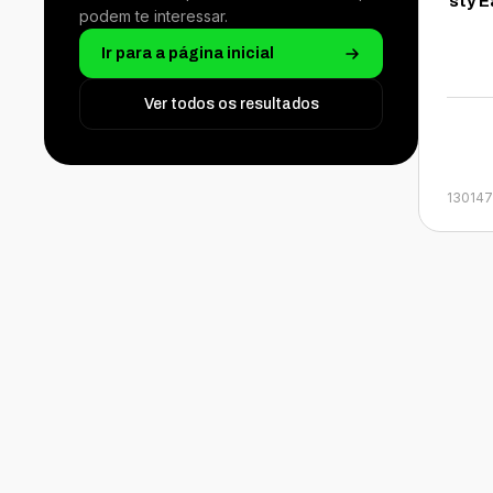
sty E
podem te interessar.
Ir para a página inicial
Ver todos os resultados
13014