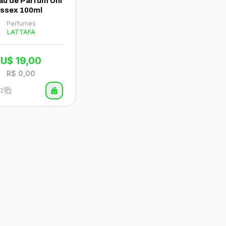
au de Parfum Uni
ssex 100ml
Perfumes
LATTAFA
U$
19,00
R$
0,00
72