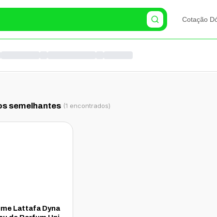
Cotação Dó
os semelhantes
(
1
encontrados)
ume Lattafa Dyna