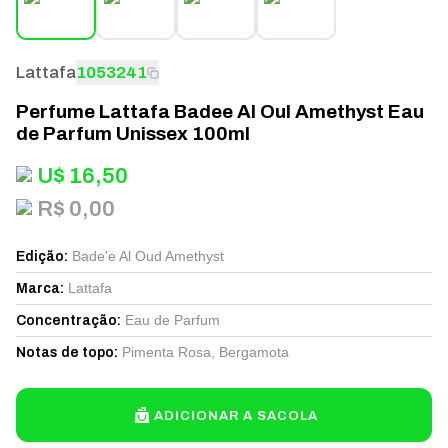
Lattafa
1053241
Perfume Lattafa Badee Al Oul Amethyst Eau
de Parfum Unissex 100ml
U$
16,50
R$ 0,00
Bade'e Al Oud Amethyst
Edição
:
Lattafa
Marca
:
Eau de Parfum
Concentração
:
Pimenta Rosa, Bergamota
Notas de topo
:
ADICIONAR A SACOLA