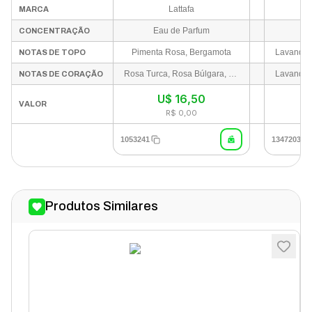
Lattafa
MARCA
Eau de Parfum
E
CONCENTRAÇÃO
Pimenta Rosa, Bergamota
NOTAS DE TOPO
Rosa Turca, Rosa Búlgara, Jasmim
NOTAS DE CORAÇÃO
U$
16,50
I
VALOR
R$ 0,00
1053241
1347203
Produtos Similares