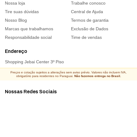
Nossa loja
Trabalhe conosco
Tire suas dúvidas
Central de Ajuda
Nosso Blog
Termos de garantia
Marcas que trabalhamos
Exclusão de Dados
Responsabilidade social
Time de vendas
Endereço
Shopping Jebai Center 3º Piso
Preços e cotação sujeitos a alterações sem aviso prévio. Valores não incluem IVA,
obrigatório para residentes no Paraguai.
Não fazemos entrega no Brasil.
Nossas Redes Sociais
Acompanhe todas as novidades
Atacado Connect ® Todos os direitos reservados 2026