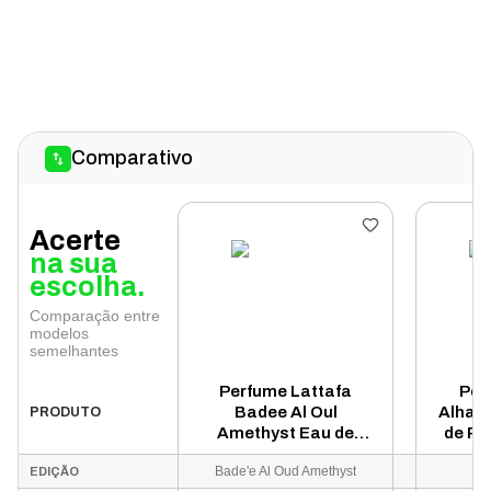
Comparativo
Acerte
na sua
escolha.
Comparação entre
modelos
semelhantes
Perfume Lattafa
Per
Badee Al Oul
Alham
PRODUTO
Amethyst Eau de
de Pa
Parfum Unissex 100ml
Bade'e Al Oud Amethyst
EDIÇÃO