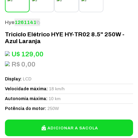
Hye
1261141
Triciclo Elétrico HYE HY-TR02 8.5" 250W -
Azul Laranja
U$
129,00
R$ 0,00
LCD
Display
:
18 km/h
Velocidade máxima
:
10 km
Autonomia máxima
:
250W
Potência do motor
:
ADICIONAR A SACOLA