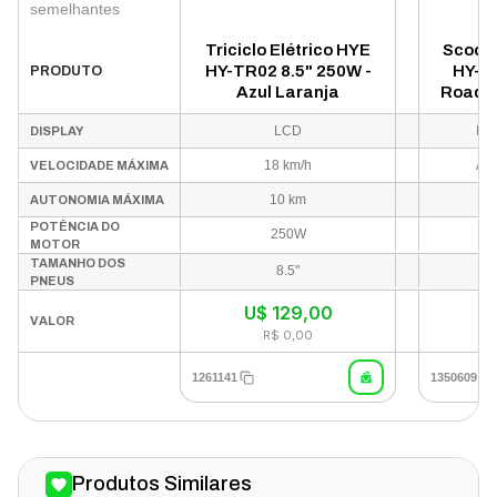
semelhantes
Triciclo Elétrico HYE
Scoote
HY-TR02 8.5" 250W -
HY-SC
PRODUTO
Azul Laranja
Road B
Ver
LCD
Ind
DISPLAY
18 km/h
Até
VELOCIDADE MÁXIMA
10 km
At
AUTONOMIA MÁXIMA
POTÊNCIA DO
250W
MOTOR
TAMANHO DOS
8.5"
PNEUS
U$
129,00
U
VALOR
R$ 0,00
1261141
1350609
Produtos Similares