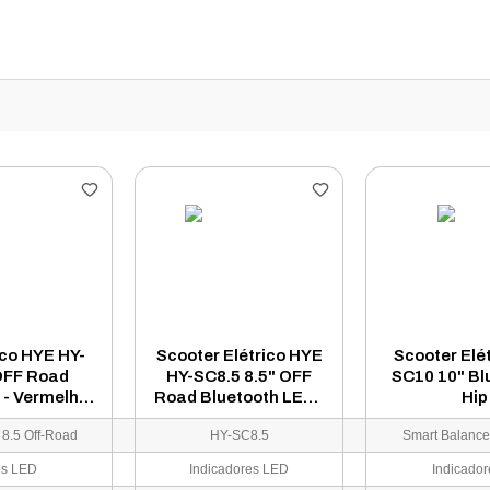
ico HYE HY-
Scooter Elétrico HYE
Scooter Elé
 OFF Road
HY-SC8.5 8.5" OFF
SC10 10" Bl
 - Vermelho
Road Bluetooth LED -
Hip
o
Azul Camuflado
8.5 Off-Road
HY-SC8.5
es LED
Indicadores LED
Indicado