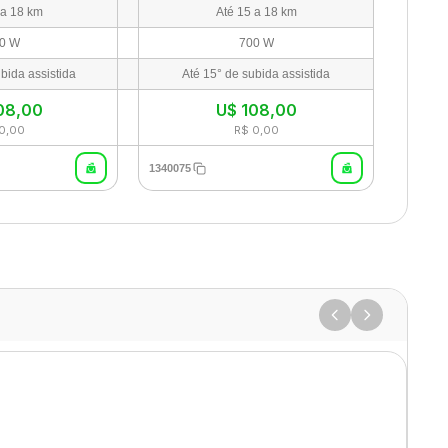
 a 18 km
Até 15 a 18 km
0 W
700 W
bida assistida
Até 15° de subida assistida
08,00
U$
108,00
0,00
R$ 0,00
1340075