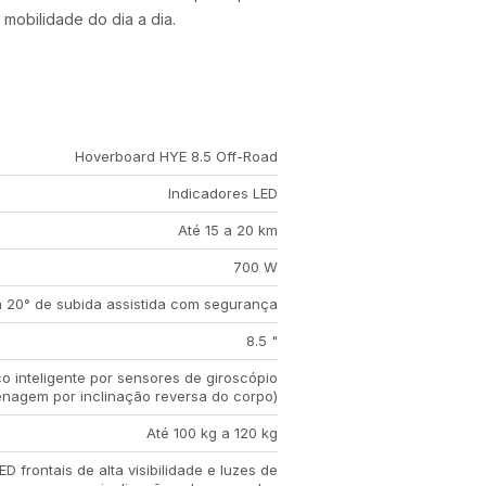
mobilidade do dia a dia.
Hoverboard HYE 8.5 Off-Road
Indicadores LED
Até 15 a 20 km
700 W
a 20° de subida assistida com segurança
8.5 "
o inteligente por sensores de giroscópio
enagem por inclinação reversa do corpo)
Até 100 kg a 120 kg
ED frontais de alta visibilidade e luzes de