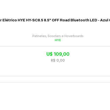
r Elétrico HYE HY-SC8.5 8.5" OFF Road Bluetooth LED - Azu
Patinetes, Scooters e Hoverboards
HYE
U$
109,00
R$
0,00