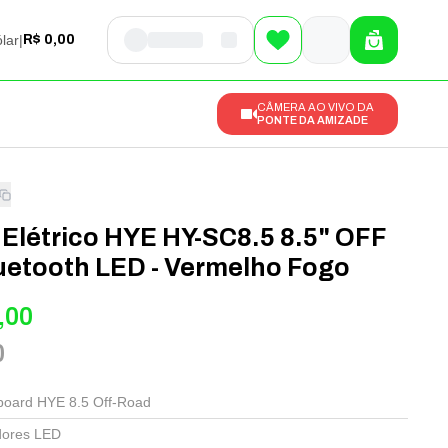
lar
|
R$ 0,00
CÂMERA AO VIVO DA
PONTE DA AMIZADE
 Elétrico HYE HY-SC8.5 8.5" OFF
uetooth LED - Vermelho Fogo
,00
0
board HYE 8.5 Off-Road
dores LED