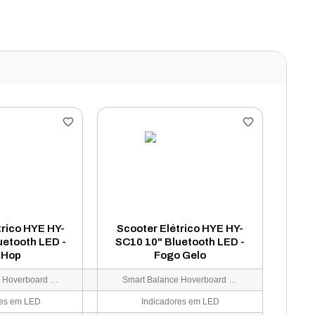
trico HYE HY-
Scooter Elétrico HYE HY-
uetooth LED -
SC10 10" Bluetooth LED -
 Hop
Fogo Gelo
Smart Balance Hoverboard 10" HY-SC10
Smart Balance Hoverboard 10" HY-SC10
res em LED
Indicadores em LED