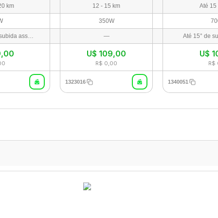
20 km
12 - 15 km
Até 15
W
350W
70
Até 15° a 20° de subida assistida com segurança
—
Até 15° de su
9,00
U$
109,00
U$
1
00
R$ 0,00
R$ 
1323016
1340051