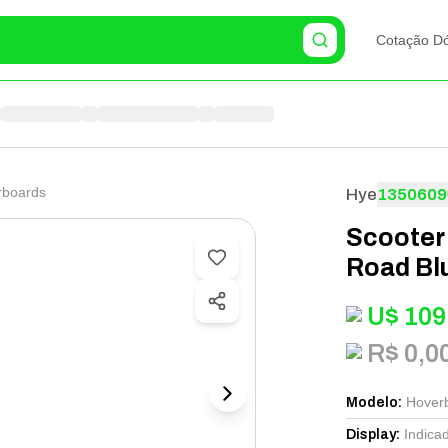
Cotação Dó
rboards
Hye
1350609
Scooter
Road Bl
U$
109
R$ 0,0
Hover
Modelo
:
Indica
Display
: