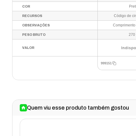
Pre
COR
Código de cin
RECURSOS
Comprimento
OBSERVAÇÕES
270
PESO BRUTO
Indispo
VALOR
999151
Quem viu esse produto também gostou