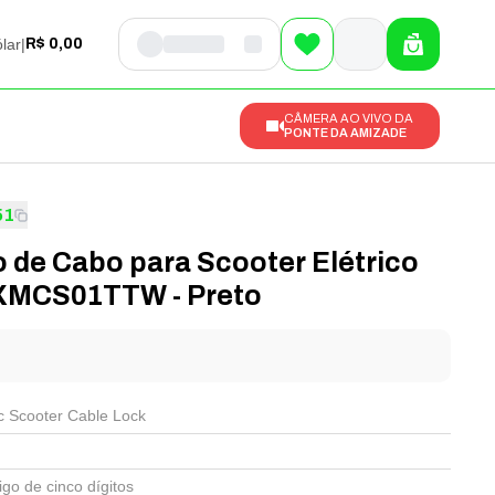
lar
|
R$ 0,00
CÂMERA AO VIVO DA
PONTE DA AMIZADE
51
 de Cabo para Scooter Elétrico
XMCS01TTW - Preto
l
ic Scooter Cable Lock
go de cinco dígitos