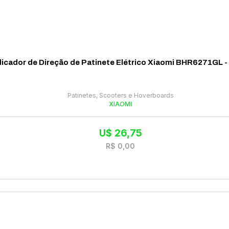
dicador de Direção de Patinete Elétrico Xiaomi BHR6271GL -
Patinetes, Scooters e Hoverboards
XIAOMI
U$
26,75
R$
0,00