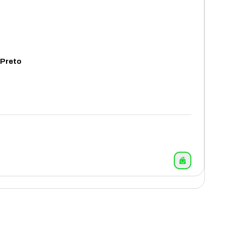
 Preto
7