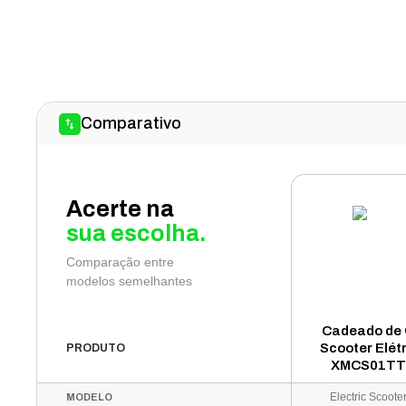
Comparativo
Acerte na
sua escolha.
Comparação entre
modelos semelhantes
Cadeado de 
Scooter Elét
PRODUTO
XMCS01TTW
Electric Scoote
MODELO