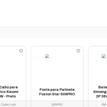
Cabo para
Bate
Fonte para Patinete
rico Xiaomi
Ximeng
Foston Star S09PRO
 - Preto
2P 36
r Cable Lock
S09PRO
XM-