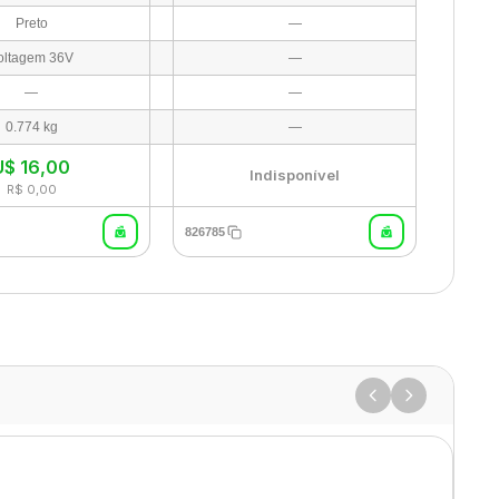
Preto
—
oltagem 36V
—
—
—
0.774 kg
—
U$
16,00
Indisponível
R$ 0,00
826785