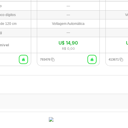
to
—
co dígitos
—
V
 de 120 cm
Voltagem Automática
 g
—
U$
14,90
nível
R$ 0,00
793476
413671