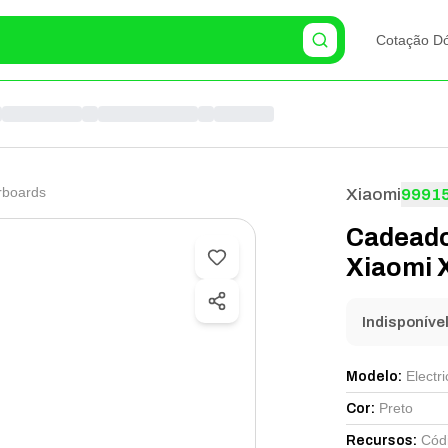
Cotação Dó
rboards
Xiaomi
9991
Cadeado
Xiaomi 
Indisponíve
Electr
Modelo
:
Preto
Cor
:
Códi
Recursos
: