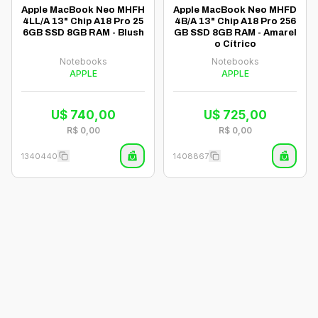
Apple MacBook Neo MHFH
Apple MacBook Neo MHFD
4LL/A 13" Chip A18 Pro 25
4B/A 13" Chip A18 Pro 256
6GB SSD 8GB RAM - Blush
GB SSD 8GB RAM - Amarel
o Cítrico
Notebooks
Notebooks
APPLE
APPLE
U$
740,00
U$
725,00
R$
0,00
R$
0,00
1340440
1408867