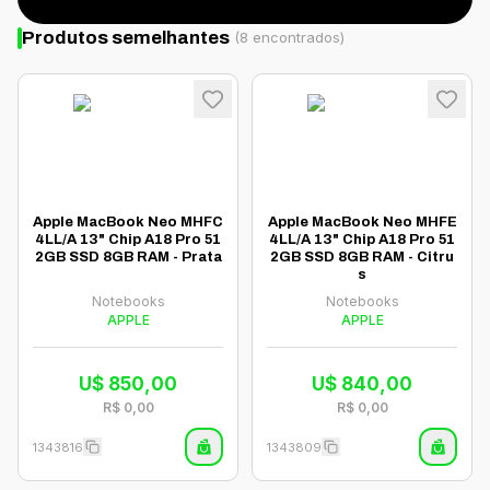
Produtos semelhantes
(
8
encontrados)
Apple MacBook Neo MHFC
Apple MacBook Neo MHFE
4LL/A 13" Chip A18 Pro 51
4LL/A 13" Chip A18 Pro 51
2GB SSD 8GB RAM - Prata
2GB SSD 8GB RAM - Citru
s
Notebooks
Notebooks
APPLE
APPLE
U$
850,00
U$
840,00
R$
0,00
R$
0,00
1343816
1343809