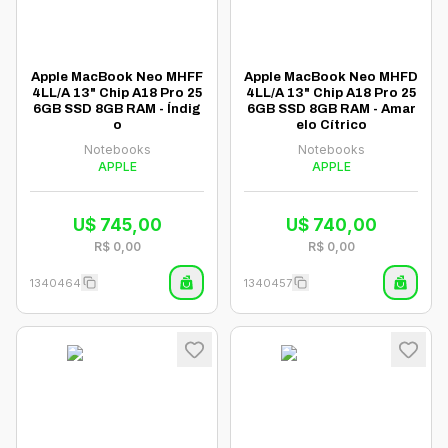
Apple MacBook Neo MHFF
Apple MacBook Neo MHFD
4LL/A 13" Chip A18 Pro 25
4LL/A 13" Chip A18 Pro 25
6GB SSD 8GB RAM - Índig
6GB SSD 8GB RAM - Amar
o
elo Cítrico
Notebooks
Notebooks
APPLE
APPLE
U$
745,00
U$
740,00
R$
0,00
R$
0,00
1340464
1340457