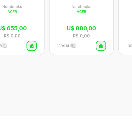
la 15.6" HD Wind
SD Tela 15.6" HD Wind
B 
Notebooks
Notebooks
11 Inglês Prata -
ows 11 Inglês Prata -
A 
ACER
ACER
15-42P-R6GZ
AG15-42P-R6GZ
in
U$
655,00
U$
880,00
R$
0,00
R$
0,00
58
1399141
13