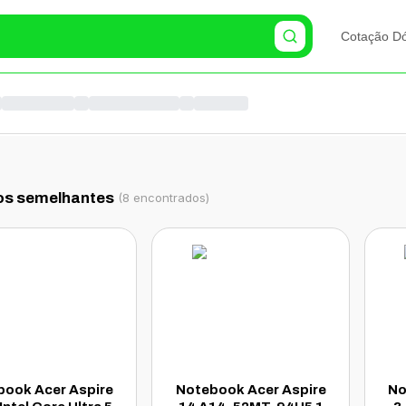
Cotação Dó
os semelhantes
(
8
encontrados)
book Acer Aspire
Notebook Acer Aspire
No