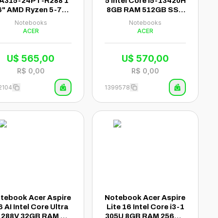
 A315-24PT-R288 1
5 Intel Core i5-13420H
6" AMD Ryzen 5-752
8GB RAM 512GB SSD
U 1TB SSD 16GB RA
Tela 15.6" Full HD Tou
Notebooks
Notebooks
M - Prata
ch Windows 11 Inglês
ACER
ACER
Cinza - A515-58PT-59
VW
U$
565,00
U$
570,00
R$
0,00
R$
0,00
2104
1399578
tebook Acer Aspire
Notebook Acer Aspire
6 AI Intel Core Ultra
Lite 16 Intel Core i3-1
-288V 32GB RAM 1T
305U 8GB RAM 256GB