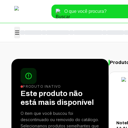
Produt
PRODUTO INATIVO
Este produto não
está mais disponível
O item que você buscou foi
descontinuado ou removido do catálogo.
Note
Selecionamos produtos semelhantes que