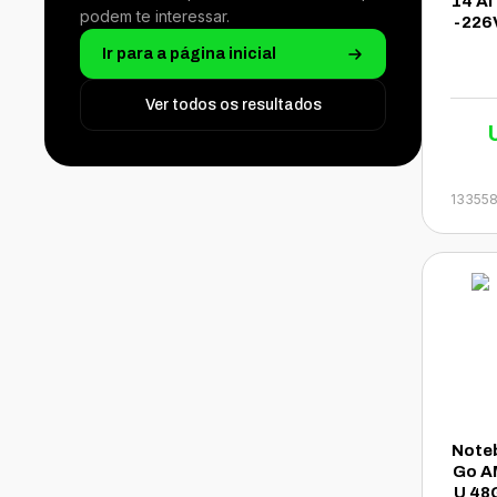
14 AI
podem te interessar.
-226
SSD 
Ir para a página inicial
Touc
lês C
Ver todos os resultados
13355
Note
Go A
U 48