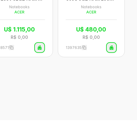
SSD Tela 16" WUXG
SSD Tela 16" Full HD
Notebooks
Notebooks
Windows 11 Inglês C
Windows 11 Inglês Pra
ACER
ACER
za - A16-52MT-91B0
ta - AL16-54P-3185
U$
1.115,00
U$
480,00
R$
0,00
R$
0,00
98571
1397635