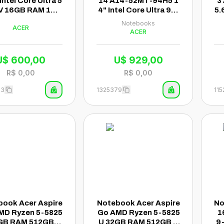
 Intel Core Ultra 5
14 A14-52MT-94H5 1
3
V 16GB RAM 1TB
4" Intel Core Ultra 9-2
5.
Tela 14" WUXGA
56V 1TB SSD 32GB R
0
Notebooks
ACER
h Windows 11 Ing
AM - Cinza
ACER
inza - A14-52MT-
59DP
U$
600,00
U$
929,00
R$
0,00
R$
0,00
83
1325379
115
book Acer Aspire
Notebook Acer Aspire
No
MD Ryzen 5-5825
Go AMD Ryzen 5-5825
1
GB RAM 512GB S
U 32GB RAM 512GB S
9