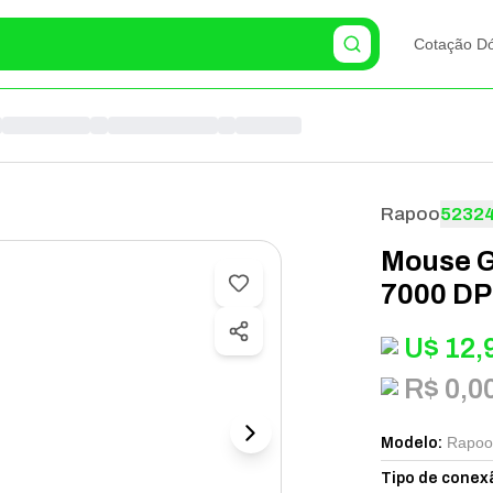
Cotação Dó
Rapoo
5232
Mouse 
7000 DPI
U$
12,
R$ 0,0
Rapoo
Modelo
:
Tipo de conex