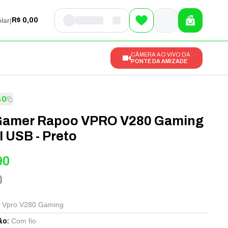
lar
|
R$ 0,00
CÂMERA AO VIVO DA
PONTE DA AMIZADE
40
Gamer Rapoo VPRO V280 Gaming
 USB - Preto
90
0
 Vpro V280 Gaming
Com fio
ão
: