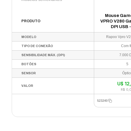
Mouse Gam
VPRO V280 G
PRODUTO
DPI USB -
Rapoo Vpro V
MODELO
Com f
TIPO DE CONEXÃO
7.000 
SENSIBILIDADE MÁX. (DPI)
5
BOTÕES
Óptic
SENSOR
U$
12
VALOR
R$ 0,
523240