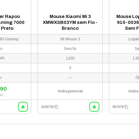
er Rapoo
Mouse Xiaomi Mi 3
Mouse Lo
aming 7000
XMWXSB03YM sem Fio -
910-0036
 Preto
Branco
Sem Fi
280 Gaming
Mi Mouse 3
Logit
io
Sem fio
Se
DPI
1200
1.0
5
o
—
Ó
,90
Indisponível
Indis
00
1105735
367479