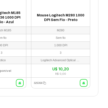
gitech M185
Mouse Logitech M280 1000
36 1000 DPI
DPI Sem Fio - Preto
o - Azul
ech M185
M280
m fio
Sem fio
00 DPI
1.000 DPI
3
3
ptico
Logitech Advanced Optical Tracking
U$
10,20
ponível
R$ 0,00
325356