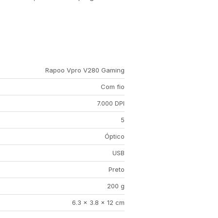
Rapoo Vpro V280 Gaming
Com fio
7.000 DPI
5
Óptico
USB
Preto
200 g
6.3 x 3.8 x 12 cm