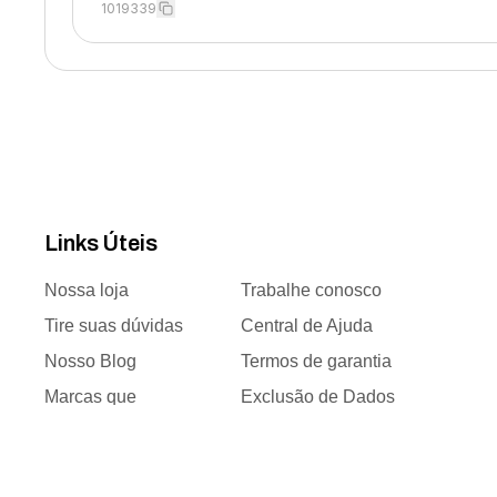
1019339
Links Úteis
Nossa loja
Trabalhe conosco
Tire suas dúvidas
Central de Ajuda
Nosso Blog
Termos de garantia
Marcas que
Exclusão de Dados
trabalhamos
Responsabilidade
Time de vendas
social