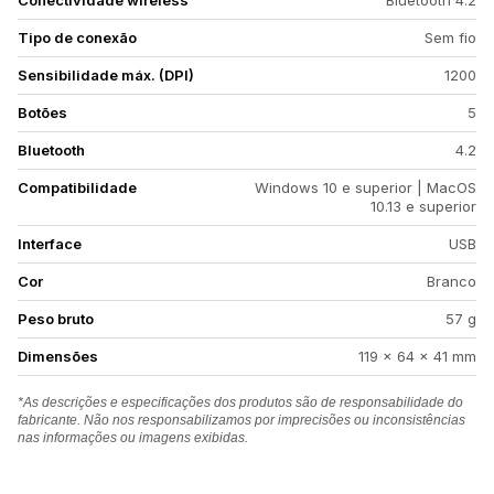
Conectividade wireless
Bluetooth 4.2
Tipo de conexão
Sem fio
Sensibilidade máx. (DPI)
1200
Botões
5
Bluetooth
4.2
Compatibilidade
Windows 10 e superior | MacOS
10.13 e superior
Interface
USB
Cor
Branco
Peso bruto
57 g
Dimensões
119 x 64 x 41 mm
*As descrições e especificações dos produtos são de responsabilidade do
fabricante. Não nos responsabilizamos por imprecisões ou inconsistências
nas informações ou imagens exibidas.