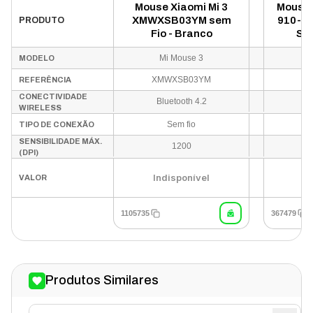
Mouse Xiaomi Mi 3
Mouse 
XMWXSB03YM sem
910-00
PRODUTO
Fio - Branco
Sem
Mi Mouse 3
Lo
MODELO
XMWXSB03YM
9
REFERÊNCIA
CONECTIVIDADE
Bluetooth 4.2
WIRELESS
Sem fio
TIPO DE CONEXÃO
SENSIBILIDADE MÁX.
1200
(DPI)
Indisponível
In
VALOR
1105735
367479
Produtos Similares