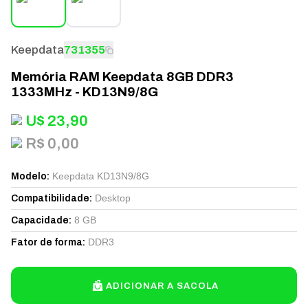
Keepdata
731355
Memória RAM Keepdata 8GB DDR3
1333MHz - KD13N9/8G
U$
23,90
R$ 0,00
Keepdata KD13N9/8G
Modelo
:
Desktop
Compatibilidade
:
8 GB
Capacidade
:
DDR3
Fator de forma
:
ADICIONAR A SACOLA