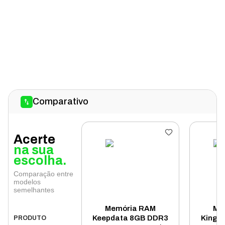
Comparativo
Acerte
na sua
escolha.
Comparação entre
modelos
semelhantes
Memória RAM
Me
Keepdata 8GB DDR3
Kingst
PRODUTO