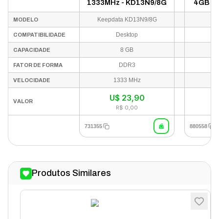
1333MHz - KD13N9/8G
4GB D
KF
Keepdata KD13N9/8G
MODELO
Desktop
COMPATIBILIDADE
8 GB
CAPACIDADE
DDR3
FATOR DE FORMA
1333 MHz
VELOCIDADE
U$
23,90
In
VALOR
R$ 0,00
731355
880558
Produtos Similares