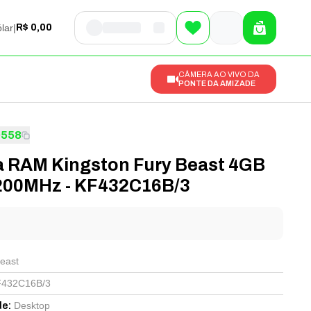
lar
|
R$ 0,00
CÂMERA AO VIVO DA
PONTE DA AMIZADE
0558
 RAM Kingston Fury Beast 4GB
00MHz - KF432C16B/3
l
east
432C16B/3
Desktop
de
: