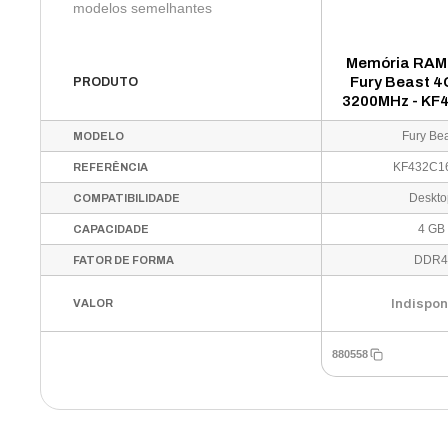
modelos semelhantes
Memória RAM
Fury Beast 
PRODUTO
3200MHz - KF
Fury Be
MODELO
KF432C1
REFERÊNCIA
Deskto
COMPATIBILIDADE
4 GB
CAPACIDADE
DDR
FATOR DE FORMA
Indispon
VALOR
880558