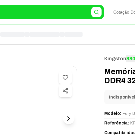
Cotação Dó
Kingston
88
Memória
DDR4 32
Indisponíve
Fury B
Modelo
:
KF
Referência
:
Compatibilida