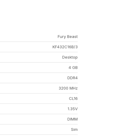
Fury Beast
KF432C16B/3
Desktop
4 GB
DDR4
3200 MHz
CL16
1.35V
DIMM
Sim