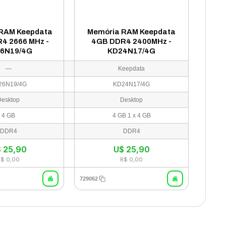
RAM Keepdata
Memória RAM Keepdata
4 2666 MHz -
4GB DDR4 2400MHz -
6N19/4G
KD24N17/4G
—
Keepdata
26N19/4G
KD24N17/4G
Desktop
Desktop
4 GB
4 GB 1 x 4 GB
DDR4
DDR4
$
25,90
U$
25,90
R$ 0,00
R$ 0,00
729062