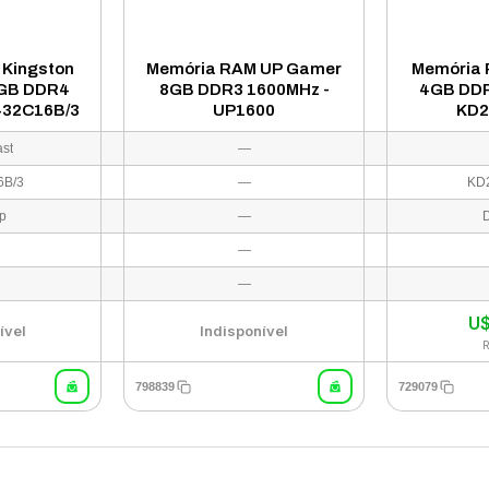
 Kingston
Memória RAM UP Gamer
Memória 
4GB DDR4
8GB DDR3 1600MHz -
4GB DDR
432C16B/3
UP1600
KD2
ast
—
6B/3
—
KD
p
—
—
4
—
U
ível
Indisponível
798839
729079