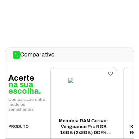
Comparativo
Acerte
na sua
escolha.
Comparação entre
modelos
semelhantes
Memória RAM Corsair
Vengeance Pro RGB
Kin
PRODUTO
16GB (2x8GB) DDR4
RGB
3200MHz -
MHz