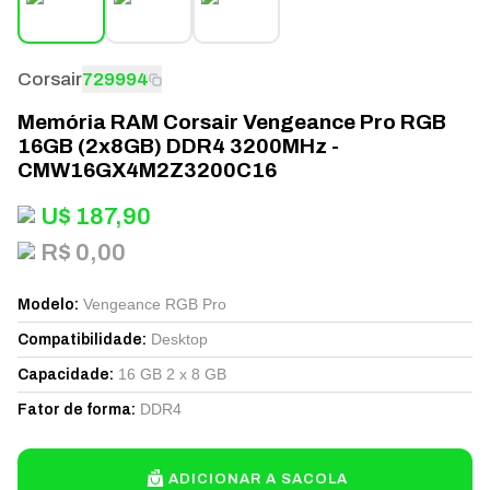
Corsair
729994
Memória RAM Corsair Vengeance Pro RGB
16GB (2x8GB) DDR4 3200MHz -
CMW16GX4M2Z3200C16
U$
187,90
R$ 0,00
Vengeance RGB Pro
Modelo
:
Desktop
Compatibilidade
:
16 GB 2 x 8 GB
Capacidade
:
DDR4
Fator de forma
:
ADICIONAR A SACOLA