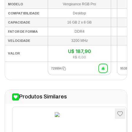
Vengeance RGB Pro
MODELO
CMW16GX4M2Z3200C16
Desktop
COMPATIBILIDADE
16 GB 2 x 8 GB
CAPACIDADE
DDR4
FATOR DE FORMA
3200 MHz
VELOCIDADE
U$
187,90
VALOR
R$ 0,00
729994
953887
Produtos Similares