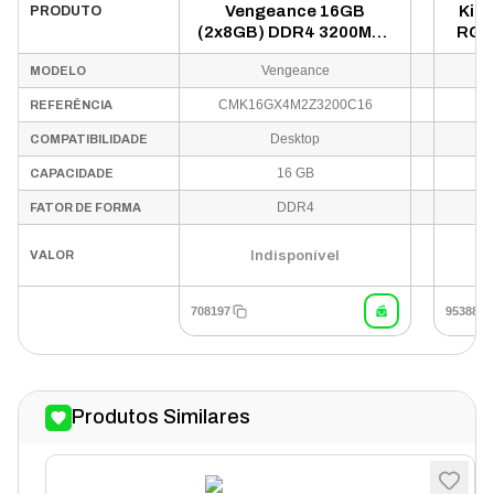
Vengeance 16GB
King
PRODUTO
(2x8GB) DDR4 3200MHz
RGB
- Preto
MHz 
Vengeance
MODELO
CMK16GX4M2Z3200C16
CMK16GX4M2Z3200C16
REFERÊNCIA
Desktop
COMPATIBILIDADE
16 GB
CAPACIDADE
DDR4
FATOR DE FORMA
Indisponível
VALOR
708197
953887
Produtos Similares