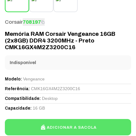
Corsair
708197
Memória RAM Corsair Vengeance 16GB
(2x8GB) DDR4 3200MHz - Preto
CMK16GX4M2Z3200C16
Indisponível
Vengeance
Modelo
:
CMK16GX4M2Z3200C16
Referência
:
Desktop
Compatibilidade
:
16 GB
Capacidade
:
ADICIONAR A SACOLA