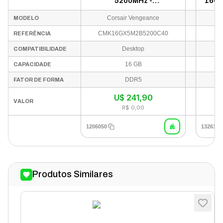
5200MHz -
16GB
CMK16GX5M1B5200Z40
- 
Corsair Vengeance
MODELO
CMK16GX5M2B5200C40
REFERÊNCIA
Desktop
COMPATIBILIDADE
16 GB
CAPACIDADE
DDR5
FATOR DE FORMA
U$
241,90
VALOR
R$ 0,00
1206050
1326116
Produtos Similares