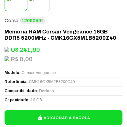
Corsair
1206050
Memória RAM Corsair Vengeance 16GB
DDR5 5200MHz - CMK16GX5M1B5200Z40
U$
241,90
R$ 0,00
Corsair Vengeance
Modelo
:
CMK16GX5M2B5200C40
Referência
:
Desktop
Compatibilidade
:
16 GB
Capacidade
:
ADICIONAR A SACOLA