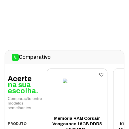
Comparativo
Acerte
na sua
escolha.
Comparação entre
modelos
semelhantes
Memória RAM Corsair
Vengeance 16GB DDR5
King
PRODUTO