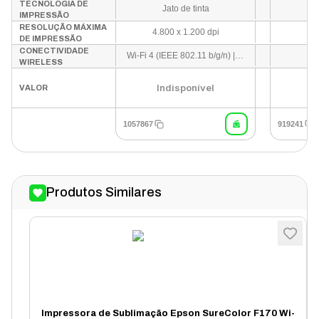
TECNOLOGIA DE
Jato de tinta
IMPRESSÃO
RESOLUÇÃO MÁXIMA
4.800 x 1.200 dpi
DE IMPRESSÃO
CONECTIVIDADE
Wi-Fi 4 (IEEE 802.11 b/g/n) | Wi-Fi Direct | Ethernet 10/100
WIRELESS
U
Indisponível
VALOR
1057867
919241
Produtos Similares
Impressora de Sublimação Epson SureColor F170 Wi-