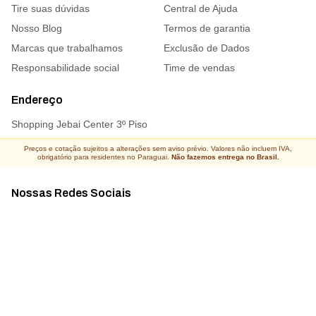
Tire suas dúvidas
Central de Ajuda
Nosso Blog
Termos de garantia
Marcas que trabalhamos
Exclusão de Dados
Responsabilidade social
Time de vendas
Endereço
Shopping Jebai Center 3º Piso
Preços e cotação sujeitos a alterações sem aviso prévio. Valores não incluem IVA,
obrigatório para residentes no Paraguai.
Não fazemos entrega no Brasil.
Nossas Redes Sociais
Acompanhe todas as novidades
Atacado Connect ® Todos os direitos reservados 2026