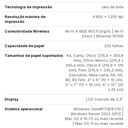
Tecnologia de impressão
Jato de tinta
Resolução máxima de
4.800 x 1.200 dpi
impressão
Conectividade Wireless
Wi-Fi 4 (IEEE 802.11 b/g/n) | Wi-Fi
Direct | Ethernet 10/100
Capacidade de papel
250 folhas
Tamanhos de papel suportados
A4, Carta, Oficio (215,9 x 355,6
mm), Ofício-México (215,9 x
340,4 mm), Oficio 9 (214,9 x 315
mm), Folio (215,9 x 330,2 mm),
Executivo, Meia carta, A6, A5,
B6, B5 Foto: 4" x 6" (10 x 15 cm),
5" x 7" (13 x 18 cm), 8" x 10" (20
x 25 cm)
Display
LCD colorido de 2,4"
Sistema operacional
Windows Vista®/7/8/8.1/10 |
Windows Server 2003 (SP2) |
Mac OS X 10.7.5 ou mais recente
| Mac OS 11 ou mais recente