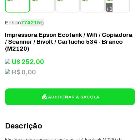
+
1
Epson
774215
Impressora Epson Ecotank / Wifi / Copiadora
/ Scanner / Bivolt / Cartucho 534 - Branco
(M2120)
U$
252,00
R$ 0,00
ADICIONAR A SACOLA
Descrição
Eficiência para imprimir e muito mais! A Ecotank M2120 da