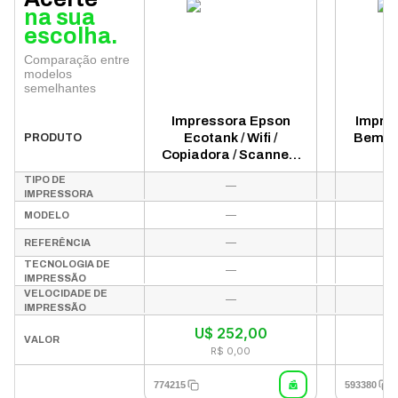
na sua
escolha.
Comparação entre
modelos
semelhantes
Impressora Epson
Impre
Ecotank / Wifi /
Bemat
PRODUTO
Copiadora / Scanner /
Bivolt / Cartucho 534 -
TIPO DE
—
Branco (M2120)
IMPRESSORA
—
42
MODELO
—
REFERÊNCIA
TECNOLOGIA DE
—
IMPRESSÃO
VELOCIDADE DE
—
IMPRESSÃO
U$
252,00
U
VALOR
R$ 0,00
774215
593380