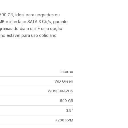
500 GB, ideal para upgrades ou
B e interface SATA 3 Gb/s, garante
gramas do dia a dia. É uma opção
o estável para uso cotidiano.
Interno
WD Green
WD5000AVCS
500 GB
3.5"
7200 RPM