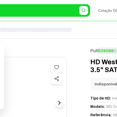
Cotação Dó
Pull
639088
HD West
3.5" SA
Indisponíve
Int
Tipo de HD
:
WD Gr
Modelo
:
W
Referência
: