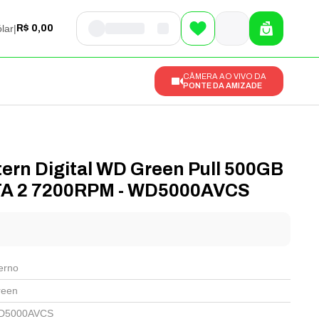
lar
|
R$ 0,00
CÂMERA AO VIVO DA
PONTE DA AMIZADE
ern Digital WD Green Pull 500GB
TA 2 7200RPM - WD5000AVCS
l
erno
een
D5000AVCS