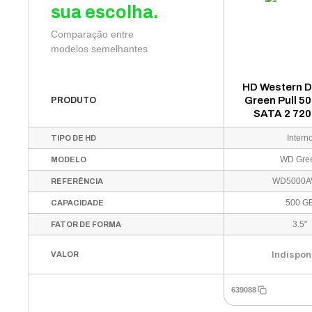
sua escolha.
Comparação entre
modelos semelhantes
HD Western D
Green Pull 5
PRODUTO
SATA 2 720
WD5000
Intern
TIPO DE HD
WD Gre
MODELO
WD5000A
REFERÊNCIA
500 G
CAPACIDADE
3.5"
FATOR DE FORMA
Indispon
VALOR
639088