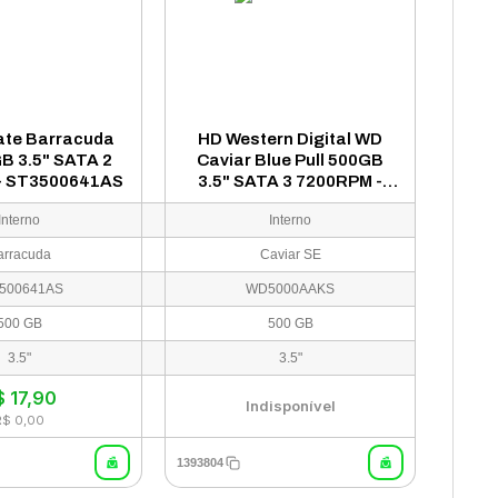
ate Barracuda
HD Western Digital WD
GB 3.5" SATA 2
Caviar Blue Pull 500GB
- ST3500641AS
3.5" SATA 3 7200RPM -
WD5000AAKS
Interno
Interno
arracuda
Caviar SE
500641AS
WD5000AAKS
500 GB
500 GB
3.5"
3.5"
$
17,90
Indisponível
R$ 0,00
1393804