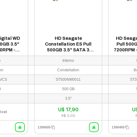
igital WD
HD Seagate
HD Seag
00GB 3.5"
Constellation ES Pull
Pull 500
0RPM -
500GB 3.5" SATA 3
7200RPM 
AVCS
7200RPM - ST500NM0011
o
Interno
en
Constellation
B
VCS
ST500NM0011
ST3
B
500 GB
3.5"
U$
17,90
U
ível
R$ 0,00
1390605
1390469