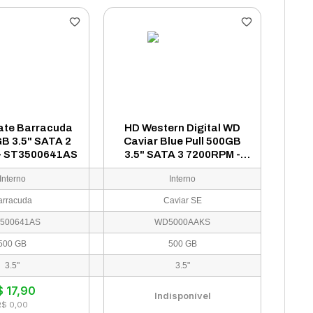
ate Barracuda
HD Western Digital WD
GB 3.5" SATA 2
Caviar Blue Pull 500GB
- ST3500641AS
3.5" SATA 3 7200RPM -
WD5000AAKS
Interno
Interno
arracuda
Caviar SE
500641AS
WD5000AAKS
500 GB
500 GB
3.5"
3.5"
$
17,90
Indisponível
R$ 0,00