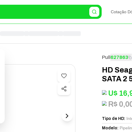
Cotação Dó
Pull
627863
HD Seaga
SATA 2 
U$
16,
R$ 0,0
Int
Tipo de HD
:
Pipeli
Modelo
: