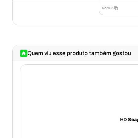
627863
Quem viu esse produto também gostou
HD Seag