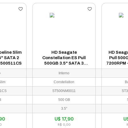
eline Slim
HD Seagate
HD Seag
5" SATA 2
Constellation ES Pull
Pull 500
3500511CS
500GB 3.5" SATA 3
7200RPM 
7200RPM - ST500NM0011
o
Interno
Slim
Constellation
B
11CS
ST500NM0011
ST3
B
500 GB
3.5"
,90
U$
17,90
U
0
R$ 0,00