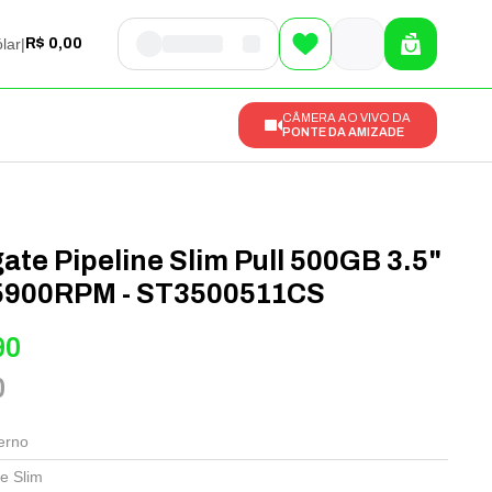
lar
|
R$ 0,00
CÂMERA AO VIVO DA
PONTE DA AMIZADE
te Pipeline Slim Pull 500GB 3.5"
5900RPM - ST3500511CS
90
0
erno
ne Slim