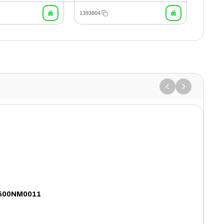
1393804
ST500NM0011