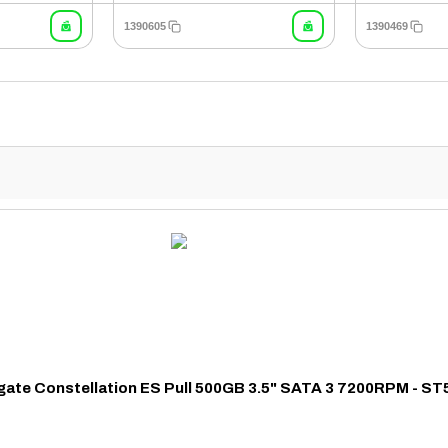
1390605
1390469
ate Constellation ES Pull 500GB 3.5" SATA 3 7200RPM - 