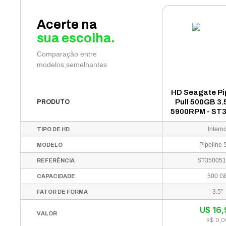
Acerte na
sua escolha.
Comparação entre
modelos semelhantes
HD Seagate Pip
Pull 500GB 3.
PRODUTO
5900RPM - ST
Intern
TIPO DE HD
Pipeline 
MODELO
ST35005
REFERÊNCIA
500 G
CAPACIDADE
3.5"
FATOR DE FORMA
U$
16
VALOR
R$ 0,0