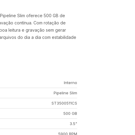
Pipeline Slim oferece 500 GB de
ravação contínua. Com rotação de
oa leitura e gravação sem gerar
arquivos do dia a dia com estabilidade
Interno
Pipeline Slim
ST3500511CS
500 GB
3.5"
5900 RPM