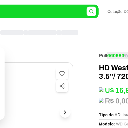
Cotação Dó
Pull
660983
HD Weste
3.5"/ 7
U$
16,
R$ 0,0
Int
Tipo de HD
:
WD Gr
Modelo
: