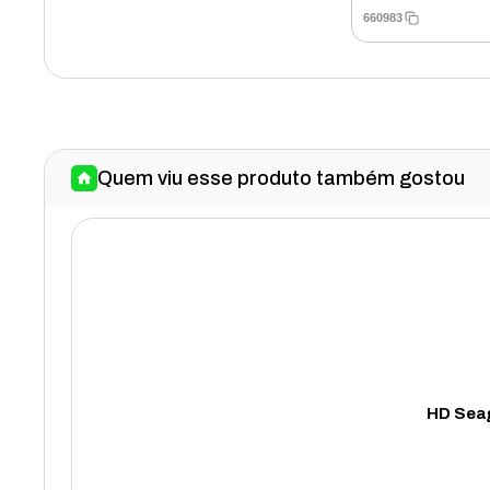
660983
Quem viu esse produto também gostou
HD Seag