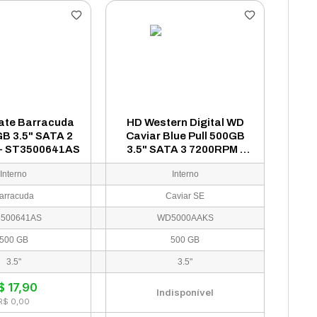
ate Barracuda
HD Western Digital WD
GB 3.5" SATA 2
Caviar Blue Pull 500GB
- ST3500641AS
3.5" SATA 3 7200RPM -
WD5000AAKS
Interno
Interno
arracuda
Caviar SE
3500641AS
WD5000AAKS
500 GB
500 GB
3.5"
3.5"
$
17,90
Indisponível
R$ 0,00