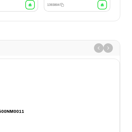
1393804
ST500NM0011