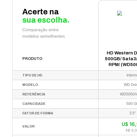
Acerte na
sua escolha.
Comparação entre
modelos semelhantes
HD Western Di
500GB/ Sata3/
PRODUTO
RPM/ (WD50
Intern
TIPO DE HD
WD Gre
MODELO
WD5000
REFERÊNCIA
500 G
CAPACIDADE
3.5"
FATOR DE FORMA
U$
16
VALOR
R$ 0,