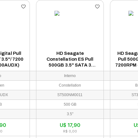
gital Pull
HD Seagate
HD Seag
 3.5"/ 7200
Constellation ES Pull
Pull 500
00AUDX)
500GB 3.5" SATA 3
7200RPM 
7200RPM - ST500NM0011
o
Interno
en
Constellation
B
AUDX
ST500NM0011
ST
B
500 GB
3.5"
,90
U$
17,90
U
00
R$ 0,00