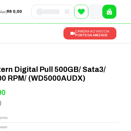
lar
|
R$ 0,00
CÂMERA AO VIVO DA
PONTE DA AMIZADE
rn Digital Pull 500GB/ Sata3/
200 RPM/ (WD5000AUDX)
90
0
erno
een