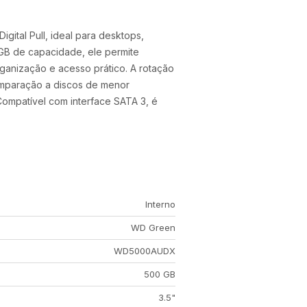
ital Pull, ideal para desktops,
GB de capacidade, ele permite
anização e acesso prático. A rotação
omparação a discos de menor
Compatível com interface SATA 3, é
Interno
WD Green
WD5000AUDX
500 GB
3.5"