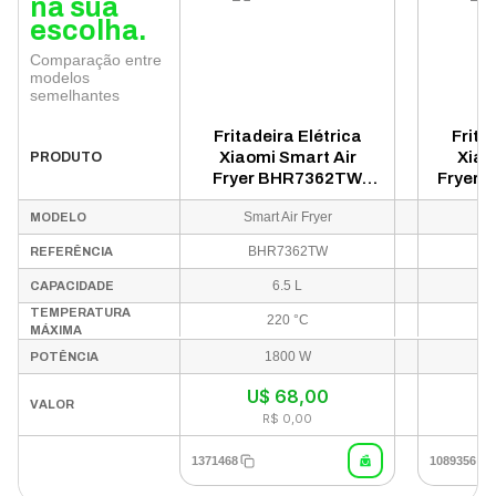
na sua
escolha.
Comparação entre
modelos
semelhantes
Fritadeira Elétrica
Frita
Xiaomi Smart Air
Xiao
PRODUTO
Fryer BHR7362TW
Fryer 5
6.5L Wi-Fi 110V - Preto
Smart Air Fryer
Sm
MODELO
(Caixa Danificada)
BHR7362TW
REFERÊNCIA
6.5 L
CAPACIDADE
TEMPERATURA
220 °C
MÁXIMA
1800 W
POTÊNCIA
U$
68,00
VALOR
R$ 0,00
1371468
1089356