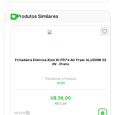
Produtos Similares
Fritadeira Elétrica Xion XI-FR74 Air Fryer 4L1500W 22
0V - Preto
Fritadeiras e Panelas
XION
U$
39,00
R$
0,00
984270