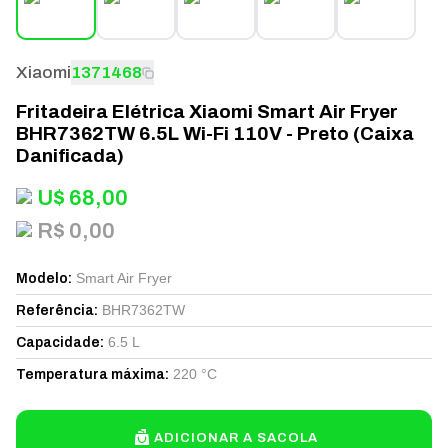
Xiaomi
1371468
Fritadeira Elétrica Xiaomi Smart Air Fryer
BHR7362TW 6.5L Wi-Fi 110V - Preto (Caixa
Danificada)
U$
68,00
R$ 0,00
Smart Air Fryer
Modelo
:
BHR7362TW
Referência
:
6.5 L
Capacidade
:
220 °C
Temperatura máxima
:
ADICIONAR A SACOLA