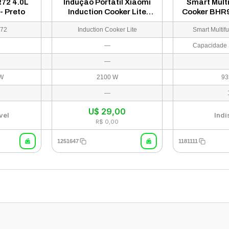
R72 4.0L
Indução Portátil Xiaomi
Smart Mult
- Preto
Induction Cooker Lite
Cooker BHR
BHR8134TW 110V -
- 
R72
Induction Cooker Lite
Branco
—
—
 W
2100 W
93
—
U$
29,00
vel
Indi
R$ 0,00
1251647
1181111