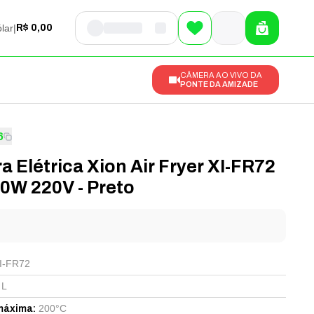
lar
|
R$ 0,00
CÂMERA AO VIVO DA
PONTE DA AMIZADE
6
ra Elétrica Xion Air Fryer XI-FR72
0W 220V - Preto
l
XI-FR72
 L
200°C
máxima
: