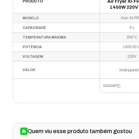
Air Fryer XI-F
PRODUTO
1400W 220V 
Xion XI-F
MODELO
4 L
CAPACIDADE
200°C
TEMPERATURA MÁXIMA
1400.00
POTÊNCIA
220V
VOLTAGEM
Indisponí
VALOR
1161236
Quem viu esse produto também gostou