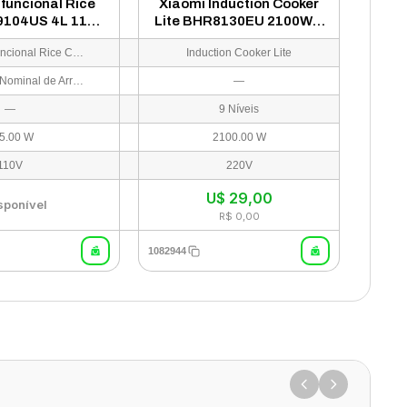
ifuncional Rice
Xiaomi Induction Cooker
9104US 4L 110V
Lite BHR8130EU 2100W 1
Branco
Boca - Branco
Smart Multifuncional Rice Cooker
Induction Cooker Lite
Capacidade Nominal de Arroz: 1.28 L | Capacidade Nominal de Água: 4L
—
—
9 Níveis
5.00 W
2100.00 W
110V
220V
U$
29,00
sponível
R$ 0,00
1082944