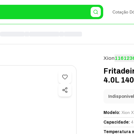
Cotação Dó
Xion
116123
Fritadei
4.0L 140
Indisponíve
Xion 
Modelo
:
4
Capacidade
:
Temperatura 