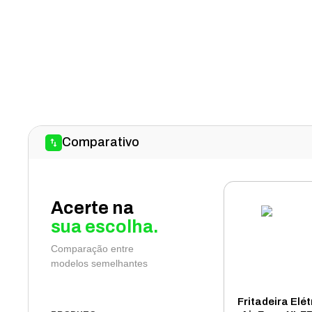
Comparativo
Acerte na
sua escolha.
Comparação entre
modelos semelhantes
Fritadeira Elét