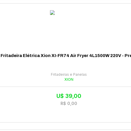
Fritadeira Elétrica Xion XI-FR74 Air Fryer 4L1500W 220V - Pr
Fritadeiras e Panelas
XION
U$
39,00
R$
0,00