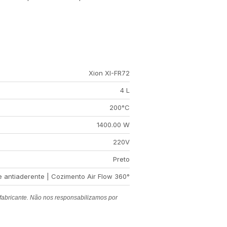
Xion XI-FR72
4 L
200°C
1400.00 W
220V
Preto
 antiaderente | Cozimento Air Flow 360°
 fabricante. Não nos responsabilizamos por