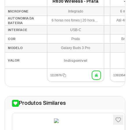
R630 Wireless - Prata
- 
Integrado
6 mic
MICROFONE
AUTONOMIA DA
6 horas nos fones | 20 horas no estojo
Até 48 h
BATERIA
USB-C
INTERFACE
Prata
Bran
COR
Galaxy Buds 3 Pro
MODELO
Indisponível
VALOR
1113976
1391954
Produtos Similares