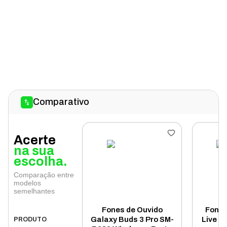
Comparativo
Acerte
na sua
escolha.
Comparação entre
modelos
semelhantes
Fones de Ouvido
Fone 
Galaxy Buds 3 Pro SM-
Live B
PRODUTO