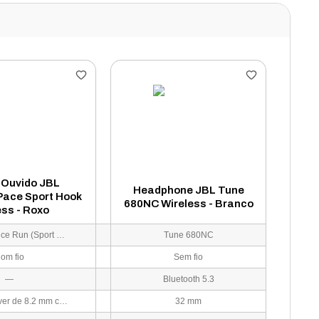
 Ouvido JBL
Headphone JBL Tune
Pace Sport Hook
680NC Wireless - Branco
ess - Roxo
JBL Endurance Run (Sport Hook Series)
Tune 680NC
om fio
Sem fio
—
Bluetooth 5.3
Dynamic Driver de 8.2 mm com tecnologia JBL Pure Bass
32 mm