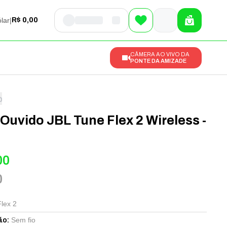
lar
|
R$ 0,00
CÂMERA AO VIVO DA
PONTE DA AMIZADE
Ouvido JBL Tune Flex 2 Wireless -
00
0
lex 2
Sem fio
ão
: