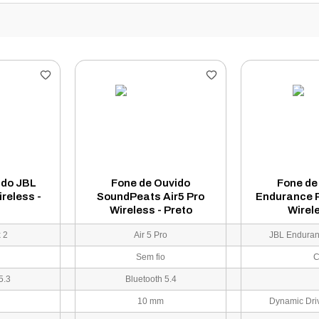
ido JBL
Fone de Ouvido
Fone de
ireless -
SoundPeats Air5 Pro
Endurance 
Wireless - Preto
Wirel
 2
Air 5 Pro
Sem fio
C
5.3
Bluetooth 5.4
10 mm