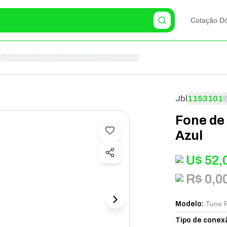
Cotação Dó
Jbl
1153101
Fone de 
Azul
U$
52,
R$ 0,0
Tune F
Modelo
:
Tipo de conex