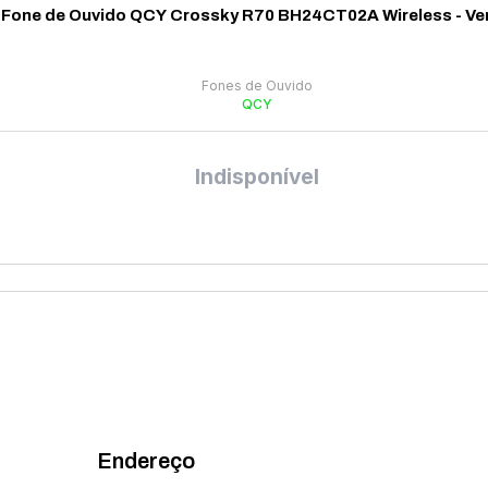
Fone de Ouvido QCY Crossky R70 BH24CT02A Wireless - Ve
Fones de Ouvido
QCY
Indisponível
Endereço