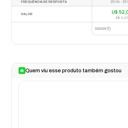
20 Hz - 20
FREQUÊNCIA DE RESPOSTA
U$
52,
VALOR
R$ 0,0
1153101
Quem viu esse produto também gostou