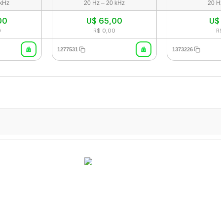
 kHz
20 Hz – 20 kHz
20 H
00
U$
65,00
U
0
R$ 0,00
R
1277531
1373226