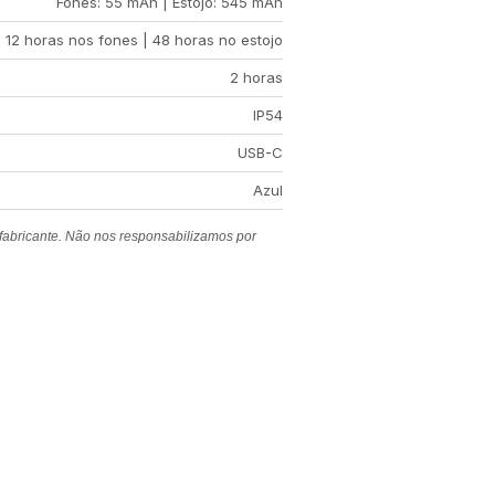
Fones: 55 mAh | Estojo: 545 mAh
12 horas nos fones | 48 horas no estojo
2 horas
IP54
USB-C
Azul
 fabricante. Não nos responsabilizamos por