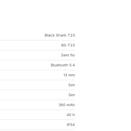
Black Shark T23
BS-T23
Sem fio
Bluetooth 5.4
13 mm
Sim
Sim
360 mAh
40 h
IP54