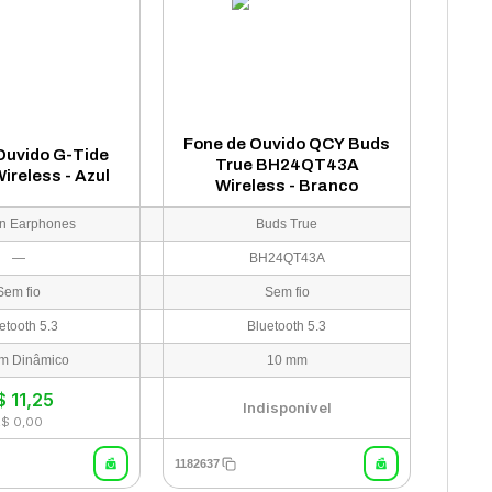
Fone de Ouvido QCY Buds
Ouvido G-Tide
True BH24QT43A
ireless - Azul
Wireless - Branco
On Earphones
Buds True
—
BH24QT43A
Sem fio
Sem fio
etooth 5.3
Bluetooth 5.3
m Dinâmico
10 mm
$
11,25
Indisponível
R$ 0,00
1182637