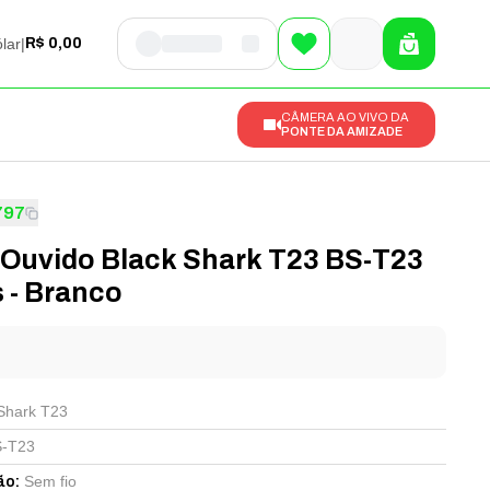
lar
|
R$ 0,00
CÂMERA AO VIVO DA
PONTE DA AMIZADE
797
 Ouvido Black Shark T23 BS-T23
 - Branco
l
Shark T23
-T23
Sem fio
ão
: