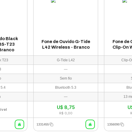
do Black
Fone de Ouvido G-Tide
Fone de 
 BS-T23
L42 Wireless - Branco
Clip-On W
 Branco
k T23
G-Tide L42
Clip-
3
—
o
Sem fio
 5.4
Bluetooth 5.3
Blu
m
—
13 m
U$
8,75
U
ível
R$ 0,00
1331455
1356090