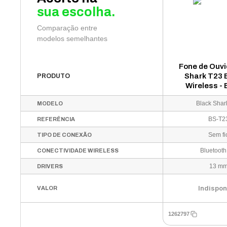
sua escolha.
Comparação entre
modelos semelhantes
Fone de Ouvi
Shark T23
PRODUTO
Wireless -
Black Shar
MODELO
BS-T2
REFERÊNCIA
Sem fi
TIPO DE CONEXÃO
Bluetooth
CONECTIVIDADE WIRELESS
13 m
DRIVERS
Indispon
VALOR
1262797