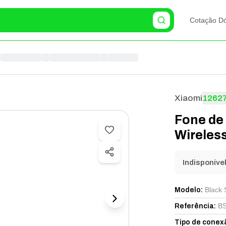
Cotação Dó
Xiaomi
1262
Fone de
Wireless
Indisponíve
Black 
Modelo
:
BS
Referência
:
Tipo de conex