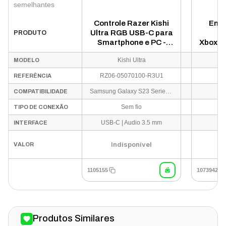
semelhantes
Controle Razer Kishi
Emul
Ultra RGB USB-C para
Cr
PRODUTO
Smartphone e PC -
Xbox/P
RZ06-05070100-R3U1
Kishi Ultra
MODELO
RZ06-05070100-R3U1
REFERÊNCIA
Samsung Galaxy S23 Series | Google Pixel 6 / 7 / 8 | Razer Edge | iPhone 15 | iPhone 15 Plus | iPhone 15 Pro | iPhone 15 Pro Max | iPad Mini | Windows 11| Android 12 ou superior | iOS 17
COMPATIBILIDADE
Sem fio
TIPO DE CONEXÃO
USB-C | Audio 3.5 mm
INTERFACE
Indisponível
VALOR
1105155
1073942
Produtos Similares