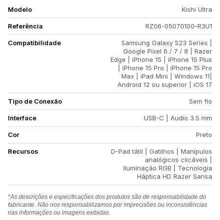
Modelo
Kishi Ultra
Referência
RZ06-05070100-R3U1
Compatibilidade
Samsung Galaxy S23 Series |
Google Pixel 6 / 7 / 8 | Razer
Edge | iPhone 15 | iPhone 15 Plus
| iPhone 15 Pro | iPhone 15 Pro
Max | iPad Mini | Windows 11|
Android 12 ou superior | iOS 17
Tipo de Conexão
Sem fio
Interface
USB-C | Audio 3.5 mm
Cor
Preto
Recursos
D-Pad tátil | Gatilhos | Manípulos
analógicos clicáveis |
Iluminação RGB | Tecnologia
Háptica HD Razer Sansa
*As descrições e especificações dos produtos são de responsabilidade do
fabricante. Não nos responsabilizamos por imprecisões ou inconsistências
nas informações ou imagens exibidas.