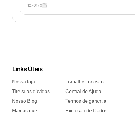
1276176
Links Úteis
Nossa loja
Trabalhe conosco
Tire suas dúvidas
Central de Ajuda
Nosso Blog
Termos de garantia
Marcas que
Exclusão de Dados
trabalhamos
Responsabilidade
Time de vendas
social