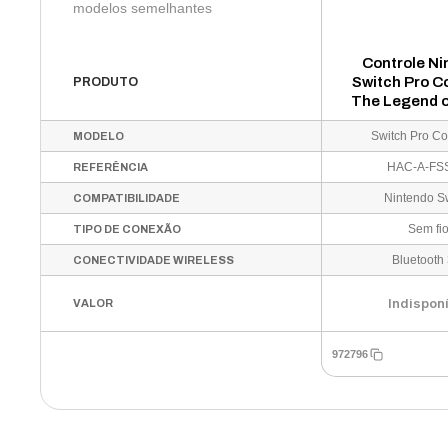
modelos semelhantes
Controle Ni
Switch Pro Co
PRODUTO
The Legend o
Tears of the
Switch Pro Con
MODELO
Edition para 
Switch - HAC
HAC-A-FS
REFERÊNCIA
Nintendo S
COMPATIBILIDADE
Sem fi
TIPO DE CONEXÃO
Bluetooth 
CONECTIVIDADE WIRELESS
Indispon
VALOR
972796