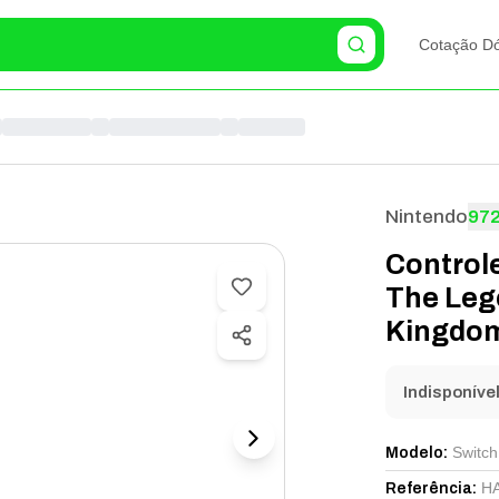
Cotação Dó
Nintendo
97
Controle
The Lege
Kingdom
HAC-A-
Indisponíve
Switch
Modelo
:
H
Referência
: