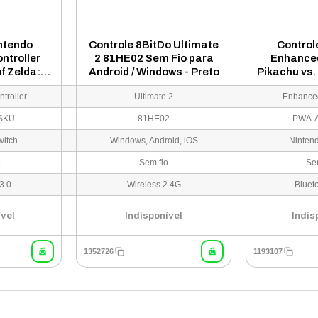
ntendo
Controle 8BitDo Ultimate
Control
ntroller
2 81HE02 Sem Fio para
Enhanced
f Zelda:
Android / Windows - Preto
Pikachu vs
 Kingdom
Fio Ninten
troller
Ultimate 2
Enhance
Nintendo
PWA-A
-A-FSSKU
SKU
81HE02
PWA-A
witch
Windows, Android, iOS
Ninten
o
Sem fio
Se
3.0
Wireless 2.4G
Bluet
ível
Indisponível
Indis
1352726
1193107