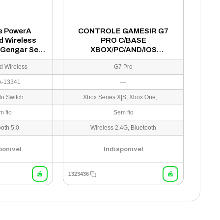
e PowerA
CONTROLE GAMESIR G7
 Wireless
PRO C/BASE
. Gengar Sem
XBOX/PC/AND/IOS
do Switch -
GAMEPASS MECH WHITE
d Wireless
G7 Pro
-13341
-13341
—
do Switch
Xbox Series X|S, Xbox One, Desktop, Android
m fio
Sem fio
ooth 5.0
Wireless 2.4G, Bluetooth
ponível
Indisponível
1323436