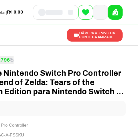
lar
|
R$ 0,00
CÂMERA AO VIVO DA
PONTE DA AMIZADE
2796
 Nintendo Switch Pro Controller
nd of Zelda: Tears of the
 Edition para Nintendo Switch -
FSSKU
l
 Pro Controller
AC-A-FSSKU