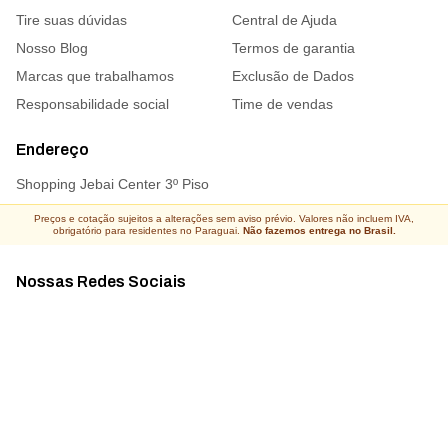
Tire suas dúvidas
Central de Ajuda
Nosso Blog
Termos de garantia
Marcas que trabalhamos
Exclusão de Dados
Responsabilidade social
Time de vendas
Endereço
Shopping Jebai Center 3º Piso
Preços e cotação sujeitos a alterações sem aviso prévio. Valores não incluem IVA,
obrigatório para residentes no Paraguai.
Não fazemos entrega no Brasil.
Nossas Redes Sociais
Acompanhe todas as novidades
Atacado Connect ® Todos os direitos reservados 2026