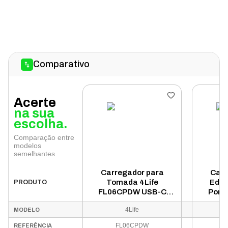
Comparativo
Acerte
na sua
escolha.
Comparação entre
modelos
semelhantes
Carregador para
Carr
Tomada 4Life
Edit
PRODUTO
FL06CPDW USB-C
Porta
20W/3A Bivolt -
4Life
MODELO
Branco
FL06CPDW
REFERÊNCIA