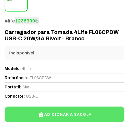
4life
1236309
Carregador para Tomada 4Life FL06CPDW
USB-C 20W/3A Bivolt - Branco
Indisponível
4Life
Modelo
:
FL06CPDW
Referência
:
Sim
Portátil
:
USB-C
Conector
:
ADICIONAR A SACOLA