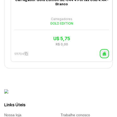
Carregador Gold Edition GE-C44 4 Portas USB 4.4A -
Branco
Carregadores
GOLD EDITION
U$
5,75
R$
0,00
511704
Links Úteis
Nossa loja
Trabalhe conosco