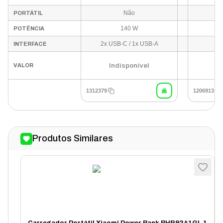
Não
PORTÁTIL
140 W
POTÊNCIA
2x USB-C / 1x USB-A
U
INTERFACE
Indisponível
VALOR
1312379
1206913
Produtos Similares