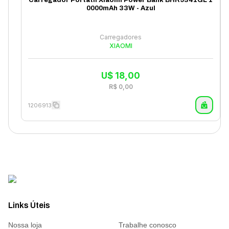
Carregador Portátil Xiaomi Power Bank BHR9341GL 1
0000mAh 33W - Azul
Carregadores
XIAOMI
U$
18,00
R$
0,00
1206913
Links Úteis
Nossa loja
Trabalhe conosco