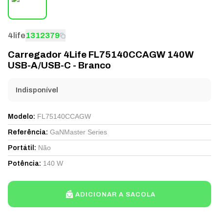
4life
1312379
Carregador 4Life FL75140CCAGW 140W
USB-A/USB-C - Branco
Indisponível
FL75140CCAGW
Modelo
:
GaNMaster Series
Referência
:
Não
Portátil
:
140 W
Potência
:
ADICIONAR A SACOLA