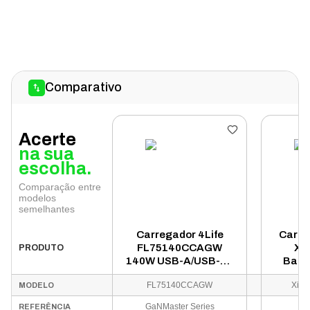
Comparativo
Acerte
na sua
escolha.
Comparação entre
modelos
semelhantes
Carregador 4Life
Carreg
FL75140CCAGW
Xi
PRODUTO
140W USB-A/USB-C -
Bank
Branco
10000m
FL75140CCAGW
Xiao
MODELO
GaNMaster Series
REFERÊNCIA