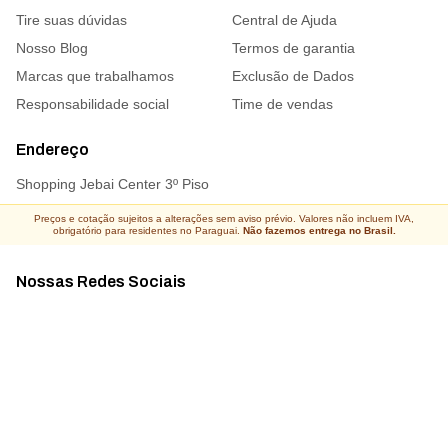
Tire suas dúvidas
Central de Ajuda
Nosso Blog
Termos de garantia
Marcas que trabalhamos
Exclusão de Dados
Responsabilidade social
Time de vendas
Endereço
Shopping Jebai Center 3º Piso
Preços e cotação sujeitos a alterações sem aviso prévio. Valores não incluem IVA,
obrigatório para residentes no Paraguai.
Não fazemos entrega no Brasil.
Nossas Redes Sociais
Acompanhe todas as novidades
Atacado Connect ® Todos os direitos reservados 2026