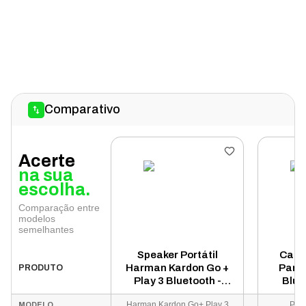
Comparativo
Acerte
na sua
escolha.
Comparação entre
modelos
semelhantes
Speaker Portátil
Caix
Harman Kardon Go +
Party
PRODUTO
Play 3 Bluetooth -
Blue
Cinza
Harman Kardon Go+ Play 3
Part
MODELO