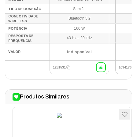
Sem fio
TIPO DE CONEXÃO
CONECTIVIDADE
Bluetooth 5.2
B
WIRELESS
160 W
POTÊNCIA
RESPOSTA DE
43 Hz – 20 kHz
4
FREQUÊNCIA
U
Indisponível
VALOR
1251531
1094176
Produtos Similares