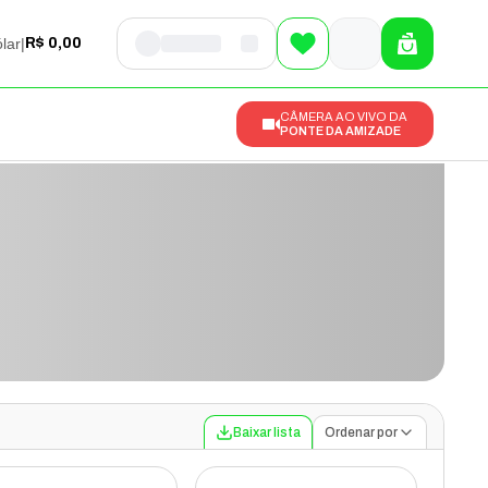
lar
|
R$ 0,00
CÂMERA AO VIVO DA
PONTE DA AMIZADE
Baixar lista
Ordenar por