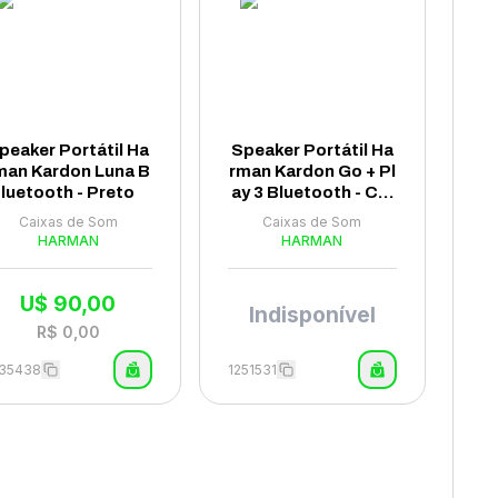
peaker Portátil Ha
Speaker Portátil Ha
man Kardon Luna B
rman Kardon Go + Pl
luetooth - Preto
ay 3 Bluetooth - Cin
za
Caixas de Som
Caixas de Som
HARMAN
HARMAN
U$
90,00
Indisponível
R$
0,00
035438
1251531