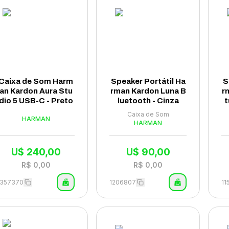
Caixa de Som Harm
Speaker Portátil Ha
S
an Kardon Aura Stu
rman Kardon Luna B
r
dio 5 USB-C - Preto
luetooth - Cinza
t
Caixa de Som
HARMAN
HARMAN
U$
240,00
U$
90,00
R$
0,00
R$
0,00
1357370
1206807
11