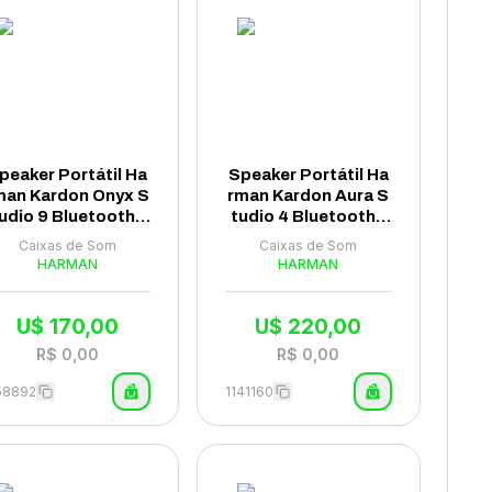
peaker Portátil Ha
Speaker Portátil Ha
man Kardon Onyx S
rman Kardon Aura S
udio 9 Bluetooth -
tudio 4 Bluetooth -
Preto
Preto
Caixas de Som
Caixas de Som
HARMAN
HARMAN
U$
170,00
U$
220,00
R$
0,00
R$
0,00
58892
1141160