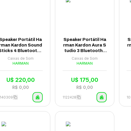
Speaker Portátil Ha
Speaker Portátil Ha
S
rman Kardon Sound
rman Kardon Aura S
r
Sticks 4 Bluetooth -
tudio 3 Bluetooth -
Branco
Preto
Caixas de Som
Caixas de Som
HARMAN
HARMAN
U$
220,00
U$
175,00
R$
0,00
R$
0,00
1140309
1122428
1