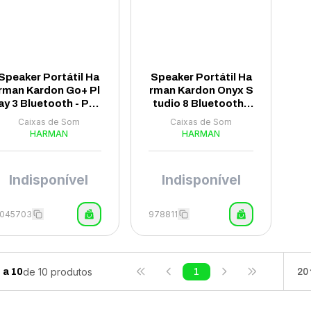
Speaker Portátil Ha
Speaker Portátil Ha
rman Kardon Go+ Pl
rman Kardon Onyx S
ay 3 Bluetooth - Pre
tudio 8 Bluetooth -
to
Preto
Caixas de Som
Caixas de Som
HARMAN
HARMAN
Indisponível
Indisponível
1045703
978811
de
10
produtos
1
a
10
1
20