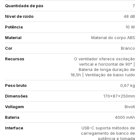
Quantidade de pás
7
Nível de rúido
48 dB
Potência
10 W
Material
Material do corpo ABS
Cor
Branco
Recursos
O ventilador oferece oscilação
vertical e horizontal de 90° |
Bateria de longa duração de
18,5h | Ventilação de baixo ruído
Peso bruto
0,67 kg
Dimensões
170×87×250mm
Voltagem
Bivolt
Bateria
4000 mAh
Interface
USB-C suporta métodos de
carregamento de banco de
potência e tomada