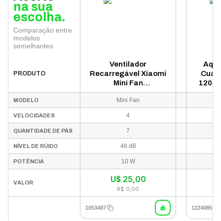
na sua
escolha.
Comparação entre
modelos
semelhantes
Ventilador
Aque
Recarregável Xiaomi
Cuar
PRODUTO
Mini Fan
1200W
ZMYDFS01DM 6089GL
Mini Fan
MODELO
- Branco
4
VELOCIDADES
7
QUANTIDADE DE PÁS
48 dB
NÍVEL DE RÚIDO
10 W
POTÊNCIA
U$
25,00
In
VALOR
R$ 0,00
1053487
1224085