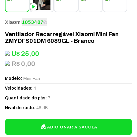
Xiaomi
1053487
Ventilador Recarregável Xiaomi Mini Fan
ZMYDFS01DM 6089GL - Branco
U$
25,00
R$ 0,00
Mini Fan
Modelo
:
4
Velocidades
:
7
Quantidade de pás
:
48 dB
Nível de rúido
:
ADICIONAR A SACOLA