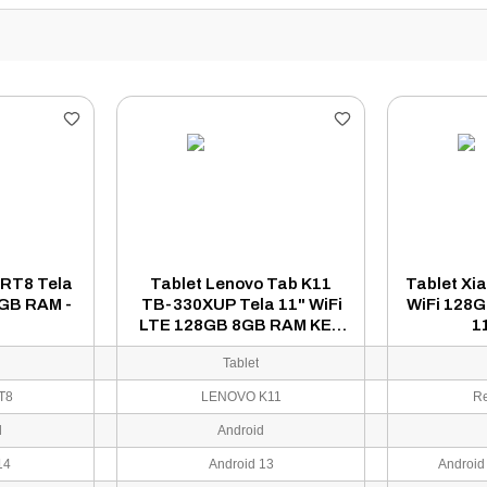
 RT8 Tela
Tablet Lenovo Tab K11
Tablet Xi
6GB RAM -
TB-330XUP Tela 11" WiFi
WiFi 128
o
LTE 128GB 8GB RAM KEY
1
+ Caneta - Cinza
Tablet
RT8
LENOVO K11
R
d
Android
14
Android 13
Android