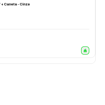
+ Caneta - Cinza
12