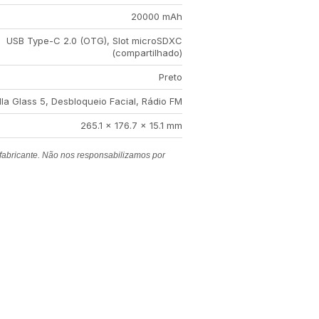
20000 mAh
USB Type-C 2.0 (OTG), Slot microSDXC
(compartilhado)
Preto
lla Glass 5, Desbloqueio Facial, Rádio FM
265.1 x 176.7 x 15.1 mm
 fabricante. Não nos responsabilizamos por