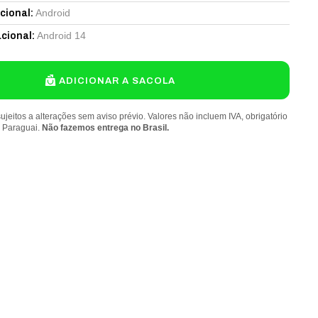
Android
cional
:
Android 14
cional
:
ADICIONAR A SACOLA
ujeitos a alterações sem aviso prévio. Valores não incluem IVA, obrigatório
o Paraguai.
Não fazemos entrega no Brasil.