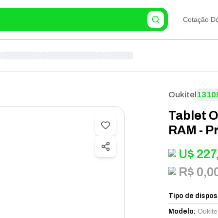
Cotação Dó
Oukitel
1310
Tablet O
RAM - P
U$
227
R$ 0,0
Tipo de dispos
Oukite
Modelo
: