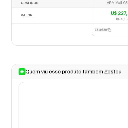
ARM Mali-G
GRÁFICOS
U$
227
VALOR
R$ 0,0
1310580
Quem viu esse produto também gostou