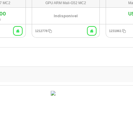
57 MC2
GPU ARM Mali-G52 MC2
Ma
,00
U
Indisponível
0
1212778
1231861