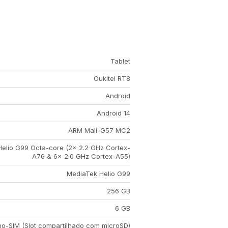
Tablet
Oukitel RT8
Android
Android 14
ARM Mali-G57 MC2
elio G99 Octa-core (2x 2.2 GHz Cortex-
A76 & 6x 2.0 GHz Cortex-A55)
MediaTek Helio G99
256 GB
6 GB
o-SIM (Slot compartilhado com microSD)