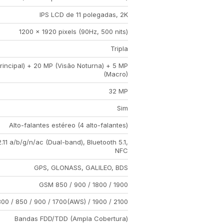
IPS LCD de 11 polegadas, 2K
1200 x 1920 pixels (90Hz, 500 nits)
Tripla
rincipal) + 20 MP (Visão Noturna) + 5 MP
(Macro)
32 MP
Sim
Alto-falantes estéreo (4 alto-falantes)
.11 a/b/g/n/ac (Dual-band), Bluetooth 5.1,
NFC
GPS, GLONASS, GALILEO, BDS
GSM 850 / 900 / 1800 / 1900
0 / 850 / 900 / 1700(AWS) / 1900 / 2100
Bandas FDD/TDD (Ampla Cobertura)