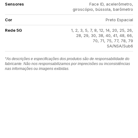
Sensores
Face ID, acelerômetro,
giroscópio, bússola, barômetro
Cor
Preto Espacial
Rede 5G
1, 2, 3, 5, 7, 8, 12, 14, 20, 25, 26,
28, 29, 30, 38, 40, 41, 48, 66,
70, 71, 75, 77, 78, 79
SA/NSA/Sub6
*As descrições e especificações dos produtos são de responsabilidade do
fabricante. Não nos responsabilizamos por imprecisões ou inconsistências
nas informações ou imagens exibidas.