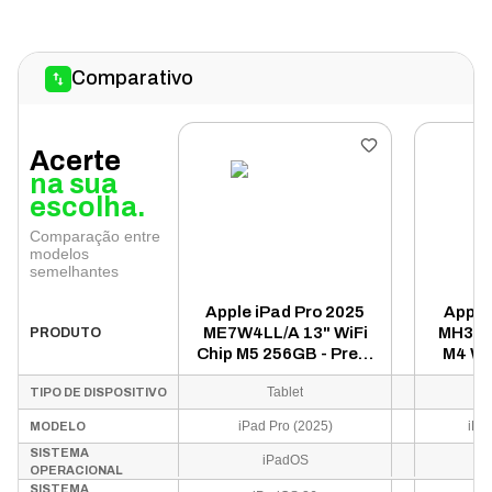
Comparativo
Acerte
na sua
escolha.
Comparação entre
modelos
semelhantes
Apple iPad Pro 2025
Apple
ME7W4LL/A 13" WiFi
MH3G4
PRODUTO
Chip M5 256GB - Preto
M4 WiF
Espacial
Tablet
TIPO DE DISPOSITIVO
iPad Pro (2025)
iPad
MODELO
SISTEMA
iPadOS
i
OPERACIONAL
SISTEMA