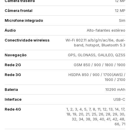
Câmera traseira
12 MP
Câmera frontal
12 MP
Microfone integrado
Sim
Áudio
Alto-falantes estéreo
Conectividade wireless
Wi-Fi 802.11 a/b/g/n/ac/6e, dual-
band, hotspot, Bluetooth 5.3
Navegação
GPS, GLONASS, GALILEO, QZSS
Rede 2G
GSM 850 / 900 / 1800 / 1900
Rede 3G
HSDPA 850 / 900 / 1700(AWS) /
1900 / 2100
Bateria
10290 mAh
Interface
USB-C
Rede 4G
1, 2, 3, 4, 5, 7, 8, 11, 12, 13, 14, 17,
18, 19, 20, 21, 25, 26, 28, 29, 30,
32, 34, 38, 39, 40, 41, 42, 48,
66, 71