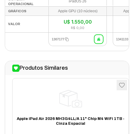
iPadOS 26
OPERACIONAL
Apple GPU (10 núcleos)
Apple 
GRÁFICOS
U$
1.550,00
In
VALOR
R$ 0,00
1307177
1341133
Produtos Similares
Apple iPad Air 2026 MH3G4LL/A 11" Chip M4 WiFi 1TB -
Cinza Espacial