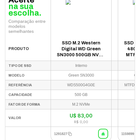
na sua
escolha.
Comparação entre
modelos
semelhantes
SSD M.2 Western
SSD Cr
Digital WD Green
480GB
PRODUTO
SN3000 500GB NVMe
MTFD
PCIe Gen4 -
Interno
TIPO DE SSD
WDS500G4G0E
Green SN3000
Cru
MODELO
WDS500G4G0E
MTFDDA
REFERÊNCIA
500 GB
CAPACIDADE
M.2 NVMe
FATOR DE FORMA
U$
83,00
In
VALOR
R$ 0,00
1291827
1159899