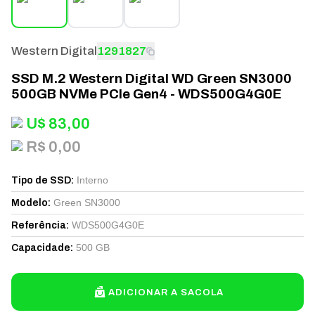
Western Digital
1291827
SSD M.2 Western Digital WD Green SN3000
500GB NVMe PCIe Gen4 - WDS500G4G0E
U$
83,00
R$ 0,00
Interno
Tipo de SSD
:
Green SN3000
Modelo
:
WDS500G4G0E
Referência
:
500 GB
Capacidade
:
ADICIONAR A SACOLA