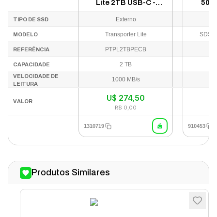
Lite 2TB USB-C -
500G
PTPL2TBPECB
SDSSD
Externo
TIPO DE SSD
Transporter Lite
SDSS
MODELO
PTPL2TBPECB
REFERÊNCIA
2 TB
CAPACIDADE
VELOCIDADE DE
1000 MB/s
At
LEITURA
U$
274,50
U
VALOR
R$ 0,00
1310719
910453
Produtos Similares