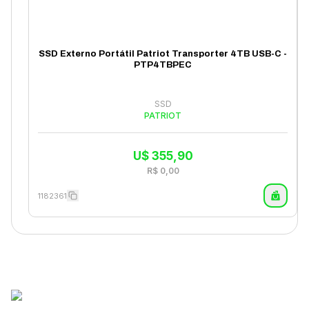
SSD Externo Portátil Patriot Transporter 4TB USB-C -
PTP4TBPEC
SSD
PATRIOT
U$
355,90
R$
0,00
1182361