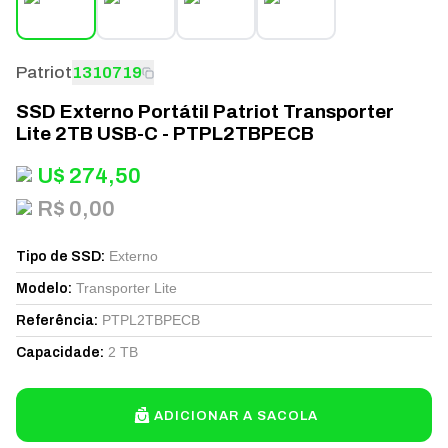
Patriot
1310719
SSD Externo Portátil Patriot Transporter
Lite 2TB USB-C - PTPL2TBPECB
U$
274,50
R$ 0,00
Externo
Tipo de SSD
:
Transporter Lite
Modelo
:
PTPL2TBPECB
Referência
:
2 TB
Capacidade
:
ADICIONAR A SACOLA