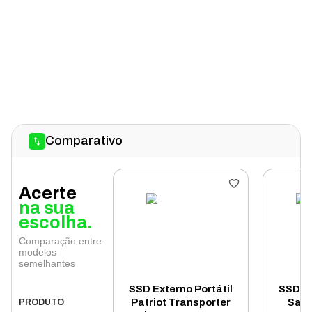
Comparativo
Acerte
na sua
escolha.
Comparação entre
modelos
semelhantes
SSD Externo Portátil
SSD Ex
Patriot Transporter
Sand
PRODUTO