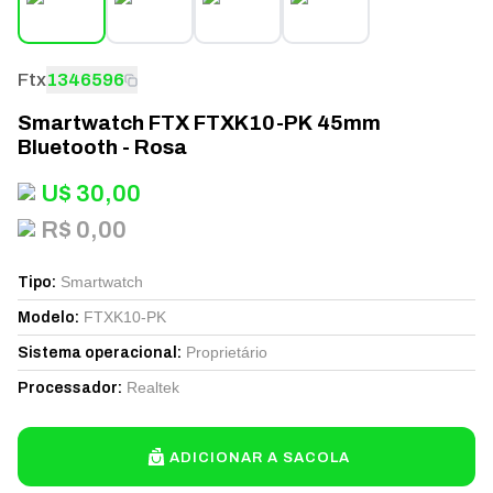
Ftx
1346596
Smartwatch FTX FTXK10-PK 45mm
Bluetooth - Rosa
U$
30,00
R$ 0,00
Smartwatch
Tipo
:
FTXK10-PK
Modelo
:
Proprietário
Sistema operacional
:
Realtek
Processador
:
ADICIONAR A SACOLA