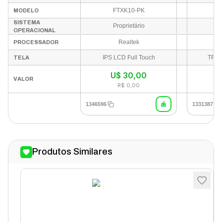
FTXK10-PK
W
MODELO
SISTEMA
Proprietário
OPERACIONAL
Realtek
PROCESSADOR
IPS LCD Full Touch
TFT 
TELA
U$
30,00
VALOR
R$ 0,00
1346596
1331387
Produtos Similares