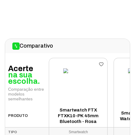
Comparativo
Acerte
na sua
escolha.
Comparação entre
modelos
semelhantes
Smartwatch FTX
Smart
FTXK10-PK 45mm
PRODUTO
Watch 
Bluetooth - Rosa
Smartwatch
TIPO