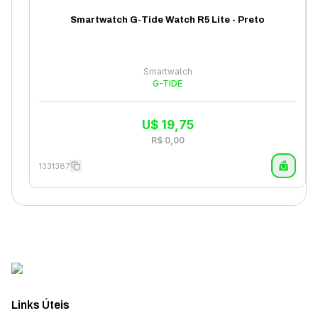
Smartwatch G-Tide Watch R5 Lite - Preto
Smartwatch
G-TIDE
U$
19,75
R$
0,00
1331387
Links Úteis