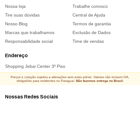
Nossa loja
Trabalhe conosco
Tire suas dúvidas
Central de Ajuda
Nosso Blog
Termos de garantia
Marcas que trabalhamos
Exclusão de Dados
Responsabilidade social
Time de vendas
Endereço
Shopping Jebai Center 3º Piso
Preços e cotação sujeitos a alterações sem aviso prévio. Valores não incluem IVA,
obrigatório para residentes no Paraguai.
Não fazemos entrega no Brasil.
Nossas Redes Sociais
Acompanhe todas as novidades
Atacado Connect ® Todos os direitos reservados 2026